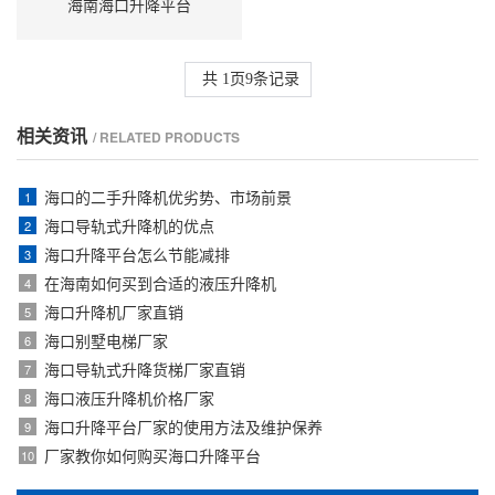
海南海口升降平台
共
1
页
9
条记录
相关资讯
/ RELATED PRODUCTS
海口的二手升降机优劣势、市场前景
1
海口导轨式升降机的优点
2
海口升降平台怎么节能减排
3
在海南如何买到合适的液压升降机
4
海口升降机厂家直销
5
海口别墅电梯厂家
6
海口导轨式升降货梯厂家直销
7
海口液压升降机价格厂家
8
海口升降平台厂家的使用方法及维护保养
9
厂家教你如何购买海口升降平台
10