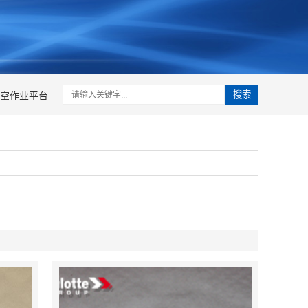
空作业平台
搜索