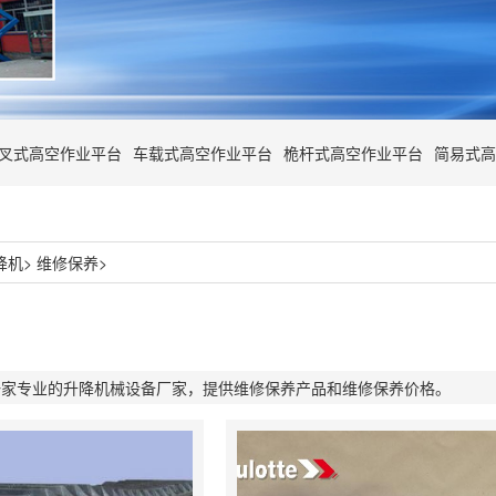
叉式高空作业平台
车载式高空作业平台
桅杆式高空作业平台
简易式高
降机
>
维修保养
>
一家专业的升降机械设备厂家，提供维修保养产品和维修保养价格。