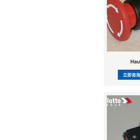
Ha
立即咨