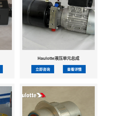
Haulotte液压单元总成
立即咨询
查看详情