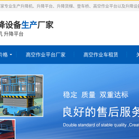
厂家专业生产升降机、升降平台、升降货梯、登车桥、高空作业平台以及升降设
降设备
生产
厂家
机 升降平台
价格
高空作业平台厂家
高空作业车租赁