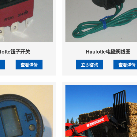
ulotte钮子开关
Haulotte电磁阀线圈
询
查看详情
立即咨询
查看详情