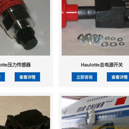
lotte压力传感器
Haulotte总电源开关
询
查看详情
立即咨询
查看详情