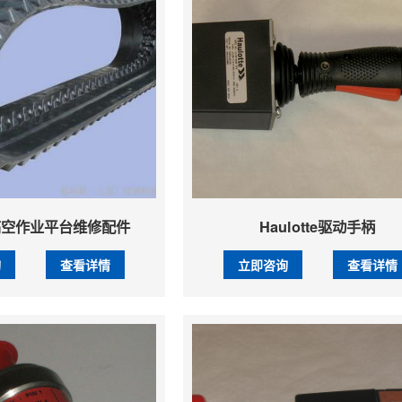
te高空作业平台维修配件
Haulotte驱动手柄
询
查看详情
立即咨询
查看详情