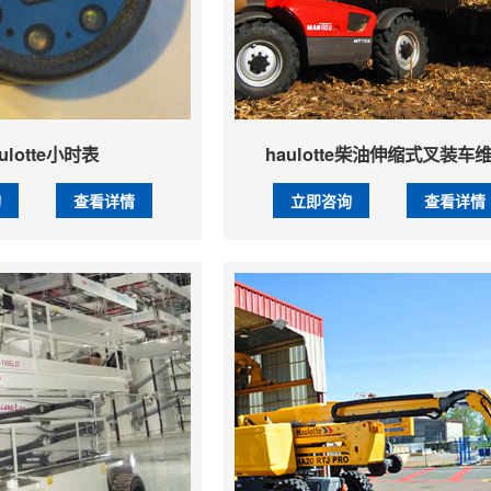
ulotte小时表
haulotte柴油伸缩式叉装车
询
查看详情
立即咨询
查看详情