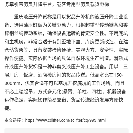
务牵引带剪叉升降平台，载客专用型剪叉载货电梯
重庆液压升降货梯是用以货品升降机的液压升降工业设
备，选用油压缸做为关键驱动力，根据超重型传动链条和镀
锌钢丝绳传动系统，确保设备运转的肯定安全性。不用底坑
和主机房，非常合适于有别墅地下室、库房更新改造、在建
仓储货架等，具备安裝检修便捷、美观大方、安全性、实际
操作便捷。实际依据当场的具体自然环境生产制造。滑轨式
升液压升降货梯是一种非剪叉液压升降工业设备。用以二三
层厂房，饭店、酒店楼房间的货品传送。低高宽比在150-
300mm，优其合适不可以基坑开挖底坑的工作场所。而且
不必上端起吊，方式多元化(悬臂、单柱、四柱)。机器设备
运作稳定，实际操作简易靠谱，货品传送经济发展方便快
捷。
本文链接：https://www.cdlifter.com/sclifter/cq/993.html