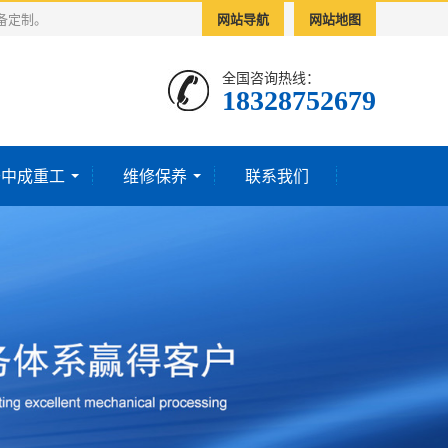
备定制。
网站导航
网站地图
全国咨询热线：
18328752679‬
于中成重工
维修保养
联系我们