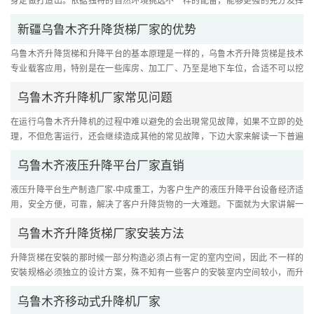
它的升举实际效果，导轨式升....
新疆乌鲁木齐升降货梯厂家的优势
乌鲁木齐升降货梯和升降平台的基本原理是一样的，乌鲁木齐升降货梯是技术
专业载客应用，特别是在一些库房、加工厂、乃至是地下车位，合适不可以挖
底坑的场所。 1.品牌优势：针....
乌鲁木齐升降机厂家常见问题
在运行乌鲁木齐升降机的过程中难以避免的会出現常见故障，如果不立即的处
理，不但危害运行，还会继续造成其他的常见故障，下边大家来解读一下普遍
的五个常见故障。 1、上升停....
乌鲁木齐液压升降平台厂家直销
液压升降平台生产制造厂家-中成重工，为客户生产的液压升降平台设备经济适
用，安全方便，可靠，解决了客户升降货物的一大难题。下面就为大家讲解一
下咱们厂家生产的液压升降平....
乌鲁木齐升降货梯厂家安装方法
升降货梯在安裝的那时候一部分构造必须占有一定的室内空间，因此 不一样的
安裝规格必须独立的设计方案，殊不知有一些客户的安裝室内空间较小，而升
降平台的橱柜台面很大，这时....
乌鲁木齐移动式升降机厂家