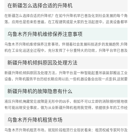
在新疆怎么选择合适的升降机
在新疆怎么选择合适的升降机？在如今升降机早已普及化到社会发展的每个角
落，应用也是愈来愈普遍，在工程建筑或是大家的生活起居中，这类设备都早
已很普遍。做为从业新疆升降....
乌鲁木齐升降机维修保养注意事项
乌鲁木齐升降机维修保养注意事项，伴随着社会发展科技进步的发展趋势,升降
机在工业化运送全过程中，充分发挥了十分重特大的功效，升降平台早已普及
化到社会发展的每个角落里....
新疆升降机倾斜原因及处理方法
新疆升降机倾斜原因及处理方法，升降平台是一种智能起重吊装装卸搬运工业
设备，升降机服务平台历经长期应用以后,一些机器设备会出现一点歪斜,这就要
机器设备存有了比较严重的....
新疆升降机的故障隐患有什么
液压升降机掩藏常见故障是无形中的凶手，假如不可以立即的消除随时随地很
有可能出現安全事故，做为从业新疆升降机租用我觉得，依据很多年的工作经
验，小结了下列普遍安全隐患....
乌鲁木齐升降机租赁市场
乌鲁木齐升降机租赁市场，就现阶段租赁行业现状看来：租赁权威专家阿尔及