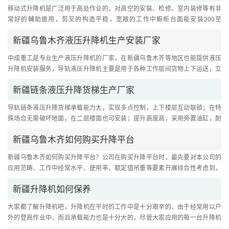
移动式升降机是广泛用于高处作业的，对高空的安裝、检修、室内装修等有非
常好的輔助做用，剪叉的构造平稳，宽敞的工作中橱柜台面能安装300至
1005kg，合适两个人乃至多的人应用，....
新疆乌鲁木齐液压升降机生产安装厂家
中成重工是专业生产液压升降机的厂家，在新疆乌鲁木齐等地区也能提供液压
升降机安装服务，导轨液压升降机主要是用于各种工作层间货物上下运送，立
体车库和地下车库多层高楼间....
新疆链条液压升降货梯生产厂家
导轨链条液压升降货梯承载能力大，实现多点控制，上下楼层互动联锁；在特
殊场合无需破坏地面，在二层楼面也可安装；提升高度高，采用旁置油缸，耐
用、产品寿命长；顶层无需机....
新疆乌鲁木齐如何购买升降平台
新疆乌鲁木齐如何购买升降平台？公司在购买升降平台时，最先要对本公司的
应用范畴、工作中经常水平、使用率、额定值吊重等要素开展综合性考虑到，
从这当中挑选合适本企业应用....
新疆升降机如何保养
大家都了解升降机吧，升降机在平时的工作中是十分艰辛的，由于经常用以户
外的登高作业中，而且承载能力也是十分大的，尽管大家应用的每一台升降机
全是全新的，都是以生产商那....