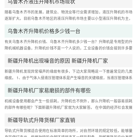
乌鲁木齐液压升降机市场现状
随着乌鲁木齐市的发展，建筑业、物流业等行业需求增加，液压升降机的市场
逐渐扩大。目前乌鲁木齐地区的液压升降机市场主要以小型液压升降机为主，
产品类型、功能和品质均有了....
乌鲁木齐升降机价格多少钱一台
有关乌鲁木齐升降机价钱、乌鲁木齐升降机多少钱一台？升降机是专用型的升
降机械机器设备，升降机价钱不是一个人说的，工业设备的价钱会接到许多要
素的危害，例如原料、生产厂....
新疆升降机出现噪音的原因 新疆升降机厂家
新疆升降机发现异常噪声的缘故有很多，下边大家简略说一下普遍常见的几类
缘故。 1、由于气体入侵液压管理体系是产生噪音的关键缘故，当液压管理体系
入侵气体时，在底压区其容....
新疆升降机厂家易磨损的部件有哪些
机械设备使用都会产生一些损耗，升降机也不例外，那么升降机一般容易损耗
的部件有哪些呢？下面新疆升降机厂家就为大家解答。 在中国的经济社会发展
和我们的日常日子中，工业设....
新疆导轨式升降货梯厂家直销
导轨式升降货梯适合使用在标准简单的场所，对自然环境的规定较低，能够量
身定做打造出。依据独特的自然环境挑选不一样的配备，能够更强的充分发挥