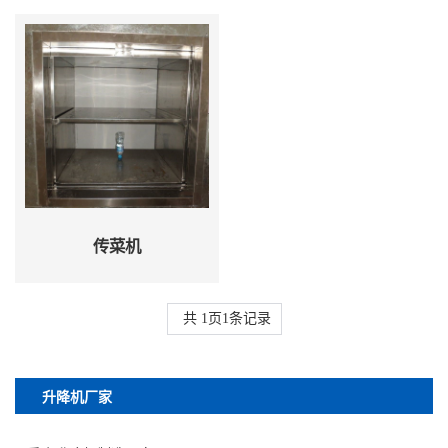
传菜机
共
1
页
1
条记录
升降机厂家