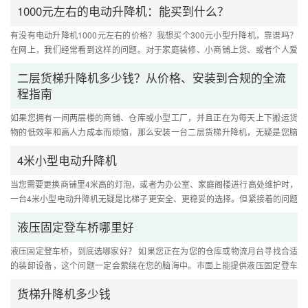
1000元左右的电动升降机：能买到什么？
有没有电动升降机1000元左右的价格？我想买个300元小型升降机，靠谱吗？
在网上，我们经常看到这样的问题。对于家庭装修、小商铺上货、或者个人爱
好者来说，用有限的预算，购买....
二层货梯升降机多少钱？从价格、安装到合规的全流
程指南
如果您拥有一间两层楼的商铺、仓库或小型工厂，并且正在为每天上下搬运货
物的低效率和高人力成本而烦恼，那么安装一台二层货梯升降机，无疑是您脑
海中闪现过的最佳解决方案。....
4米小型电动升降机
当您需要更换商铺里4米高的灯泡，或者为办公室、家庭阁楼进行高处维护时，
一台4米小型电动升降机无疑是比梯子更安全、更稳妥的选择。但紧接着的问题
就是：这样一台设备大概要....
液压固定登车桥哪里好
液压固定登车桥，到底选哪家好？ 如果您正在为您的仓库或物流月台寻找合适
的装卸设备，这个问题一定会萦绕在您的脑海中。市面上能提供液压固定登车
桥的厂家众多，宣传的卖点也....
货梯升降机多少钱