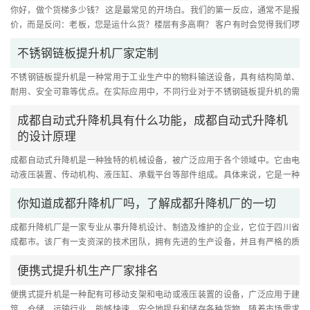
你好，做个货梯多少钱？ 这是最常见的开场白。我们的第一反应，通常不是报
价，而是反问：老板，您是运什么货？楼层有多高啊？ 客户有时会觉得我们啰
嗦，问个价怎么这么费劲。....
不锈钢链板提升机厂家定制
不锈钢链板提升机是一种常用于工业生产中的物料输送设备，具有结构简单、
耐用、安全可靠等优点。在实际应用中，不同行业对于不锈钢链板提升机的需
求存在差异，因此许多厂家提....
成都自动式升降机具有什么功能，成都自动式升降机
的设计原理
成都自动式升降机是一种独特的机械设备，被广泛应用于各个领域中。它由电
动液压装置、传动机构、液压缸、承载平台等部件组成。具体来说，它是一种
带有自动电控制的液压升降平....
你知道成都升降机厂吗，了解成都升降机厂的一切
成都升降机厂是一家专业从事升降机设计、制造及维护的企业，它位于四川省
成都市。该厂有一支资深的技术团队，拥有先进的生产设备，并且有严格的质
量控制流程，可以提供高品质....
便携式提升机生产厂家排名
便携式提升机是一种配有可移动支架和电动或液压装置的设备，广泛应用于建
筑、仓储、运输行业，能够快速、安全地提升和储存各种货物。随着市场需求