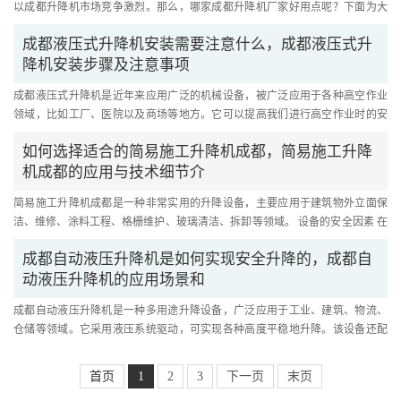
以成都升降机市场竞争激烈。那么，哪家成都升降机厂家好用点呢？下面为大
家介绍几家值得信赖的厂家。....
成都液压式升降机安装需要注意什么，成都液压式升
降机安装步骤及注意事项
成都液压式升降机是近年来应用广泛的机械设备，被广泛应用于各种高空作业
领域，比如工厂、医院以及商场等地方。它可以提高我们进行高空作业时的安
全系数和工作效率。然而，成....
如何选择适合的简易施工升降机成都，简易施工升降
机成都的应用与技术细节介
简易施工升降机成都是一种非常实用的升降设备，主要应用于建筑物外立面保
洁、维修、涂料工程、格栅维护、玻璃清洁、拆卸等领域。 设备的安全因素 在
选择简易施工升降机成都时....
成都自动液压升降机是如何实现安全升降的，成都自
动液压升降机的应用场景和
成都自动液压升降机是一种多用途升降设备，广泛应用于工业、建筑、物流、
仓储等领域。它采用液压系统驱动，可实现各种高度平稳地升降。该设备还配
有多重安全装置，从而保障了....
首页
1
2
3
下一页
末页