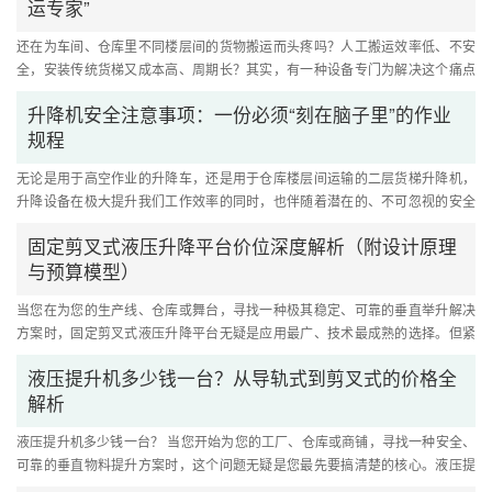
运专家”
还在为车间、仓库里不同楼层间的货物搬运而头疼吗？人工搬运效率低、不安
全，安装传统货梯又成本高、周期长？其实，有一种设备专门为解决这个痛点
而生它就是 导轨式升降货梯....
升降机安全注意事项：一份必须“刻在脑子里”的作业
规程
无论是用于高空作业的升降车，还是用于仓库楼层间运输的二层货梯升降机，
升降设备在极大提升我们工作效率的同时，也伴随着潜在的、不可忽视的安全
风险。任何一次微小的疏忽或....
固定剪叉式液压升降平台价位深度解析（附设计原理
与预算模型）
当您在为您的生产线、仓库或舞台，寻找一种极其稳定、可靠的垂直举升解决
方案时，固定剪叉式液压升降平台无疑是应用最广、技术最成熟的选择。但紧
接着，一个核心的商业问题便....
液压提升机多少钱一台？从导轨式到剪叉式的价格全
解析
液压提升机多少钱一台？ 当您开始为您的工厂、仓库或商铺，寻找一种安全、
可靠的垂直物料提升方案时，这个问题无疑是您最先要搞清楚的核心。液压提
升机以其升降平稳、结构简单....