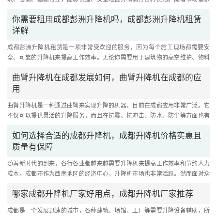
的增加，便携式提升机的生产....
你需要租用成都彭洲升降机吗，成都彭洲升降机租赁
详解
成都彭洲升降机租赁是一项非常受欢迎的服务，因为每个施工现场都需要安
全、可靠的升降机来提高工作效率。无论你需要用于建筑物的高空维护、物料
的运输或搬运，成都彭洲升降机....
曲臂升降机在成都发展如何，曲臂升降机在成都的应
用
曲臂升降机是一种通过曲臂来实现升降的机器，目前在成都应用非常广泛。它
不仅可以提供灵活的升降服务，而且在抗震、抗冲击、防水、防尘等方面也有
很大的改善，可以满足不同环....
如何选择合适的成都升降机，成都升降机价格实惠且
质量有保障
随着新时代的到来，各行各业都越来越需要升降机来提高工作效率和节约人力
成本。成都市作为西南地区的经济中心，升降机市场也非常活跃。然而面对众
多品牌和类型，如何选择相符....
哪家成都升降机厂家好用点，成都升降机厂家推荐
成都是一个发展迅速的城市，各种建筑、场馆、工厂等需要升降设备辅助，所