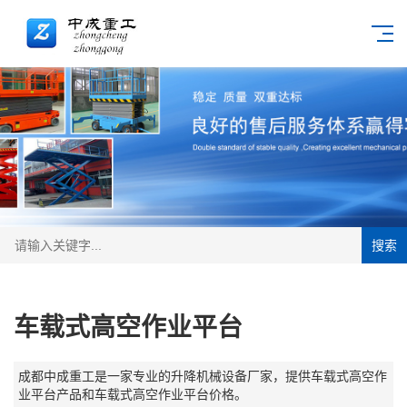
搜索
车载式高空作业平台
成都中成重工是一家专业的升降机械设备厂家，提供车载式高空作
业平台产品和车载式高空作业平台价格。