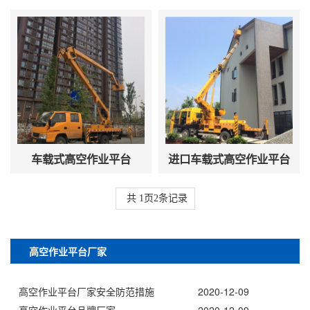
车载式高空作业平台
进口车载式高空作业平台
共
1
页
2
条记录
高空作业平台厂家
高空作业平台厂家安全防范措施
2020-12-09
高空作业平台品牌厂家
2020-12-09