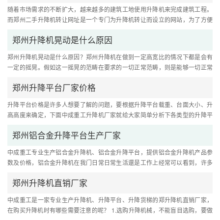
随着市场需求的不断扩大，越来越多的建筑工地使用升降机来完成建筑工程。
而郑州二手升降机转让网址是一个专门为升降机转让而设立的网站，为了方便
用户查询和购买二手升降机，....
郑州升降机晃动是什么原因
郑州升降机晃动是什么原因？郑州升降机在做到一定高宽比的情况下都是会有
一定的摇晃。假如这一摇晃的范畴在要求的一切正常范畴，则是能够一切正常
应用的。假如出現了比较严重....
郑州升降平台厂家价格
升降平台价格是许多人想要了解的问题，要根据升降平台载重、台面大小、升
高高度来确定，下面中成重工升降机厂家就给大家简单分析下各类型的升降平
台价格吧。 1万块钱的升降平....
郑州铝合金升降平台生产厂家
中成重工专业生产铝合金升降机、铝合金升降平台，提供铝合金升降机产品参
数及价格，铝合金升降机在我门日常日常生活還是工作上经常可以看到，许多
的厂子也是必不可少的便捷专....
郑州升降机直销厂家
中成重工是一家专业生产升降机、升降平台、升降货梯的郑升降机直销厂家，
在购买升降机时有哪些需要注意的呢？ 1.选购升降机械，不能盲目选购，要做