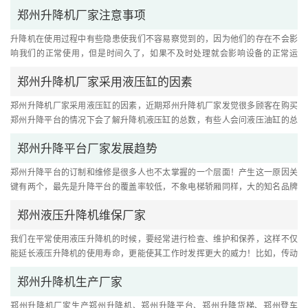
好充分的市场调研，以及实地....
郑州升降机厂家注意事项
升降机在使用过程中有些隐患使我们不容易察觉到的，因为他们的存在不会影
响我们的正常使用，但是时间久了，如果不及时处理就会影响设备的正常运
行。因此在使用中，我们应该及....
郑州升降机厂家采用液压缸的因素
郑州升降机厂家采用液压缸的因素，近期郑州升降机厂家发觉很多顾客在购买
郑州升降平台的情况下会了解升降机液压缸的总数，有些人会问液压油缸的总
数是否愈多愈好？下边我就和....
郑州升降平台厂家发展趋势
郑州升降平台的订制和维修是很多人也不太掌握的一个层面！产生这一原因关
键有两个，最先是升降平台的覆盖率较低，不象电梯轿厢同样，大的知名品牌
大家都大家都知道，购置的时....
郑州液压升降机维保厂家
我们在平常使用液压升降机的时候，要经常进行检查、维护和保养，这样不仅
能延长液压升降机的使用寿命，更能使其工作时发挥更大的威力！比如，传动
部分应有足够的润滑油，对易....
郑州升降机生产厂家
郑州升降机厂家生产郑州升降机、郑州升降平台、郑州升降货梯、郑州登车