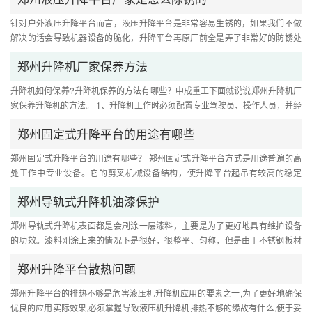
针对户外液压升降平台而言，液压升降平台是非常容易生锈的，如果我们不做
解决的话会导致机器设备的脆化，升降平台再原厂前全是弄了非常好的防锈处
理对策的，一开始大伙儿是担....
郑州升降机厂家保养方法
升降机如何保养?升降机保养的方法有哪些？中成重工下面就说说郑州升降机厂
家保养升降机的方法。 1、升降机工作时必须配置专业驾驶员、操作人员，并经
过专门培训，并考试合格，....
郑州固定式升降平台的用途有哪些
郑州固定式升降平台的用途有哪些？ 郑州固定式升降平台方式是用途普遍的高
处工作中专业设备。它的剪叉机械设备结构，使升降平台起吊有较高的稳定
性，众多的工作中方式和较高的....
郑州导轨式升降机油漆保护
郑州导轨式升降机表面都是会刷涂一层漆料，主要是为了更好地具有维护设备
的功效。漆料刚涂上来的情况下是很好，很整平、匀称，但是由于不锈钢板材
內部锈蚀或浸蚀，会造成导轨....
郑州升降平台散热问题
郑州升降平台的排热不够是危害液压机升降机应用的要素之一,为了更好地确保
优良的应用实际效果,必须掌握导致液压机升降机排热不够的缘故有什么,便于妥