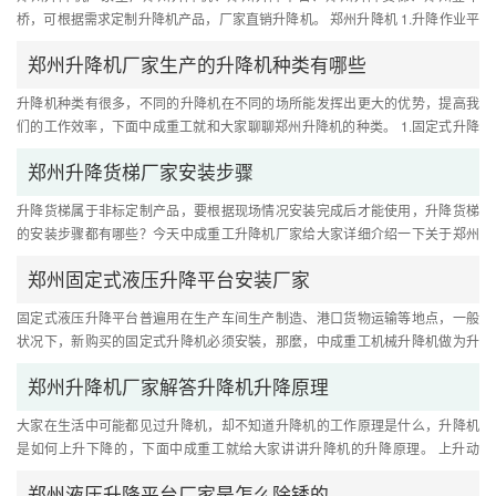
桥，可根据需求定制升降机产品，厂家直销升降机。 郑州升降机 1.升降作业平
台是一种多功能升降机械设备，....
郑州升降机厂家生产的升降机种类有哪些
升降机种类有很多，不同的升降机在不同的场所能发挥出更大的优势，提高我
们的工作效率，下面中成重工就和大家聊聊郑州升降机的种类。 1.固定式升降
机 是一种升降稳定性好，适用....
郑州升降货梯厂家安装步骤
升降货梯属于非标定制产品，要根据现场情况安装完成后才能使用，升降货梯
的安装步骤都有哪些？今天中成重工升降机厂家给大家详细介绍一下关于郑州
升降货梯的安装步骤： 1.首先....
郑州固定式液压升降平台安装厂家
固定式液压升降平台普遍用在生产车间生产制造、港口货物运输等地点，一般
状况下，新购买的固定式升降机必须安裝，那麼，中成重工机械升降机做为升
降机技术专业生产商，今日就....
郑州升降机厂家解答升降机升降原理
大家在生活中可能都见过升降机，却不知道升降机的工作原理是什么，升降机
是如何上升下降的，下面中成重工就给大家讲讲升降机的升降原理。 上升动
作，通过上升按钮控制接触器吸....
郑州液压升降平台厂家是怎么除锈的