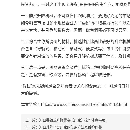
投资办厂，一时之间出現了许多 许许多多的生产商，那麼购
一：购买升降机械，不可以盲目跟风购买，要搞好充足的市
如今销售市场很多小规模企业为了更好地牟取暴力行为而以
并长太快，并且危险系数大。因而，做为消费者不可以只图
二：综合性你所调研的材料，挑选性价比高比较好的升降机
台包含（导轨式、移动式、移动式、便携式等）每个的性能
要含有针对性的的购买，即你买升降机械式要干什么，及其
三：后一点是，机器设备交货后，拆箱工程验收时要查验任
是不是有损害、缺点等，并搞好拆箱工程验收纪录。
“价钱”毫无疑问是全部消费者所关心的要素之一，可是海口
大的缺憾。
本文链接：https://www.cdlifter.com/sclifter/hnhk/2112.html
上一篇：
海口导轨式升降货梯（厂家）操作注意事项
下一篇：
海口升降平台厂家的使用方法及维护保养