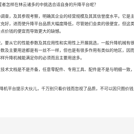
置者怎样在林云诸多的中挑选合适自身的升降平台呢？
场调查，及其参观考察，明确其企业的经营规模及其其信誉度水平。它是
次充好，进而使升降平台品质大幅度降低，尽管她们会卖的很便宜，但这
一点价钱的便宜而导致更大的缺憾。
械，要从它的性能参数及其应用性和实用性上开展挑选，一般升降机械有
参数及主要用途都是有一丝不一样，但也是有很多作用有类似的地区，因
哪样升降机械能满足你的必须而且主要用途多。
意技术文档是不是齐备，任意零配件、专用工具、配件是不是与明细一致
升降机平台提示大伙儿，千万别只看价钱而忽视了品质，不可以因只图价