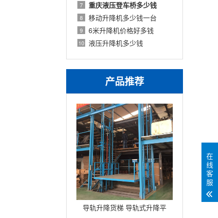
重庆液压登车桥多少钱
7
移动升降机多少钱一台
8
6米升降机价格好多钱
9
液压升降机多少钱
10
。
产品推荐
在
线
客
服
导轨升降货梯 导轨式升降平