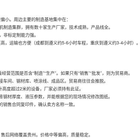
模偏小。周边主要的制造基地集中在：
降机制造集群，拥有数十家生产厂家，技术成熟，产品线全。
主，非标定制能力强。
，运输也方便（成都到遵义约5-6小时车程，重庆到遵义约3-4小时）
经营范围是否含“制造”“生产”。如果只有“销售”“批发”，则为贸易商。
接车间、钢材库、喷涂线、成品区。贸易商往往会推脱。
提升高度超过2米的设备，厂家必须持有此证。
答钢材厚度、液压参数，并能根据您的现场情况修改图纸。
的销售合同复印件，确认卖方名称一致。
），售后网络覆盖贵州。价格中等偏高，质量稳定。