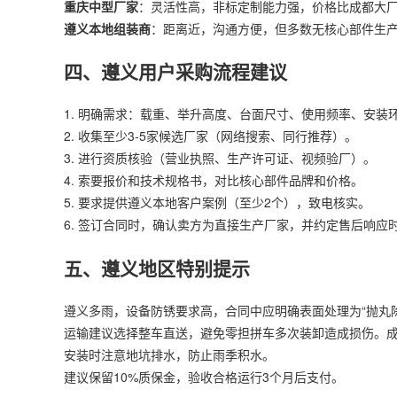
重庆中型厂家
：灵活性高，非标定制能力强，价格比成都大厂低
遵义本地组装商
：距离近，沟通方便，但多数无核心部件生
四、遵义用户采购流程建议
1. 明确需求：载重、举升高度、台面尺寸、使用频率、安装
2. 收集至少3-5家候选厂家（网络搜索、同行推荐）。
3. 进行资质核验（营业执照、生产许可证、视频验厂）。
4. 索要报价和技术规格书，对比核心部件品牌和价格。
5. 要求提供遵义本地客户案例（至少2个），致电核实。
6. 签订合同时，确认卖方为直接生产厂家，并约定售后响应
五、遵义地区特别提示
遵义多雨，设备防锈要求高，合同中应明确表面处理为“抛丸除
运输建议选择整车直送，避免零担拼车多次装卸造成损伤。成都到
安装时注意地坑排水，防止雨季积水。
建议保留10%质保金，验收合格运行3个月后支付。