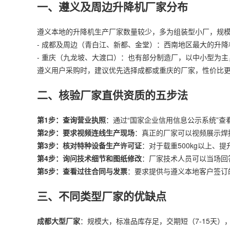
一、遵义及周边
升降机厂家
分布
遵义本地的升降机生产厂家数量较少，多为组装型小厂，规
- 成都及周边（青白江、新都、金堂）：西南地区最大的升
- 重庆（九龙坡、大渡口）：也有部分制造厂，以中小型为
遵义用户采购时，建议优先选择成都或重庆的厂家，性价比更高
二、核验厂家直供资质的五步法
第1步：查询营业执照
：通过“国家企业信用信息公示系统”查看
第2步：要求视频连线生产现场
：真正的厂家可以视频展示焊
第3步：核对特种设备生产许可证
：对于载重500kg以上、
第4步：询问技术细节和图纸修改
：厂家技术人员可以当场回
第5步：查看过往合同与发票
：要求提供与遵义本地客户签订
三、不同类型厂家的优缺点
成都大型厂家
：规模大，标准品库存足，交期短（7-15天