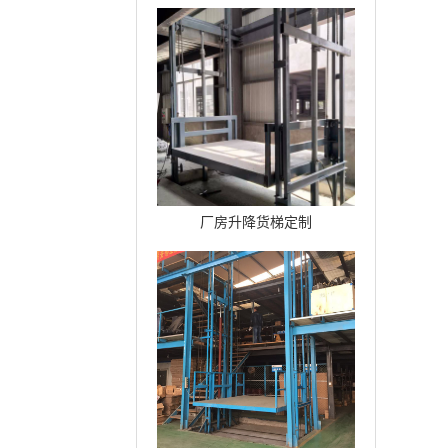
台
厂房升降货梯定制