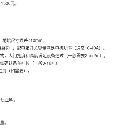
1500元。
地坑尺寸误差≤10mm。
米线缆），配电箱开关容量满足电机功率（通常16-40A）。
物，大门宽度和高度满足设备通过（一般需要2m×2m）。
需确认吊车吨位（一般8-16吨）。
本工具（如需要）。
资质证明。
测量。