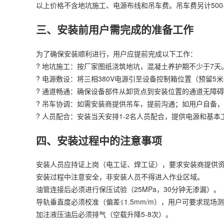
以上价格不含地坑施工、电源布线和吊车费。吊车费另计500-
三、安装前用户需完成的准备工作
为了确保安装顺利进行，用户应提前完成以下工作：
? 地坑施工：按厂家图纸浇筑地坑，混凝土养护期不少于7天。
? 电源敷设：将三相380V电源引至设备控制箱位置（预留5
? 通道畅通：确保设备部件从卸货点到安装位置的通道无障碍
? 吊车协调：如需安装商提供吊车，提前沟通；如用户自备，
? 人员配合：安装当天安排1-2名人员配合，提供电源和基
四、安装过程中的注意事项
安装人员应持证上岗（电工证、焊工证），要求安装商提供
安装过程中注意安全，非安装人员不得进入作业区域。
油管连接后必须进行保压试验（25MPa，30分钟无渗漏）。
导轨垂直度必须校准（偏差≤1.5mm/m），用户可要求现场
加注液压油后必须排气（空载升降5-8次）。