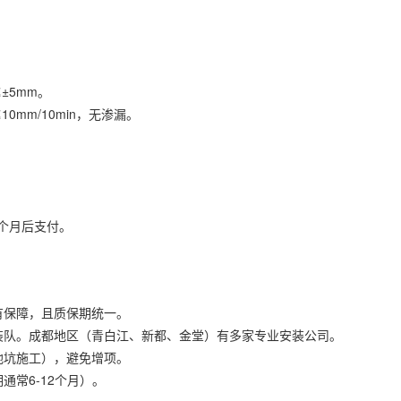
±5mm。
mm/10min，无渗漏。
个月后支付。
有保障，且质保期统一。
安装队。成都地区（青白江、新都、金堂）有多家专业安装公司。
地坑施工），避免增项。
通常6-12个月）。