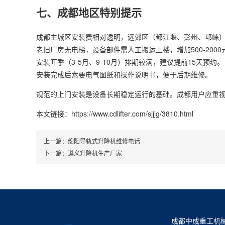
七、成都地区特别提示
成都主城区安装费相对透明，远郊区（都江堰、彭州、邛崃）可能
老旧厂房无电梯，设备部件需人工搬运上楼，增加500-200
安装旺季（3-5月、9-10月）排期较满，建议提前15天预约。
安装完成后索要电气图纸和操作说明书，便于后期维修。
规范的上门安装是设备长期稳定运行的基础。成都用户应重
本文链接：https://www.cdlifter.com/sjjjg/3810.html
上一篇：
绵阳导轨式升降机维修电话
下一篇：
遵义升降机生产厂家
成都中成重工机