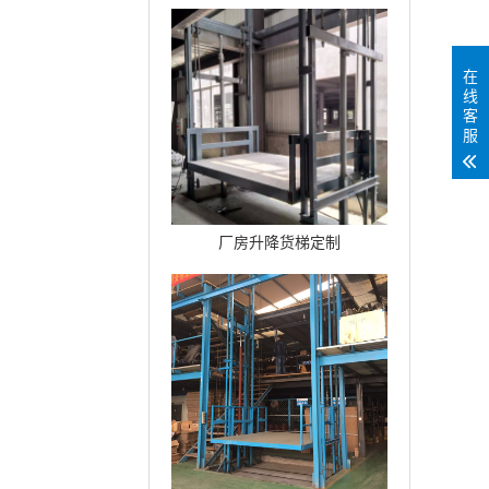
台
在
线
客
服
厂房升降货梯定制