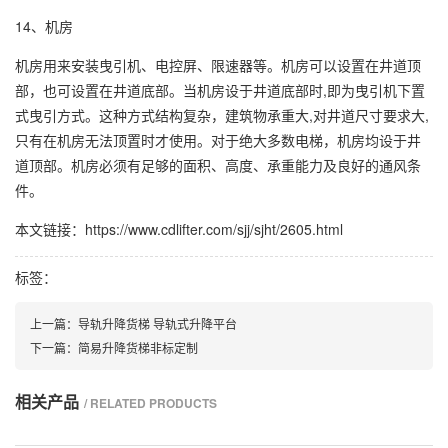
14、机房
机房用来安装曳引机、电控屏、限速器等。机房可以设置在井道顶
部，也可设置在井道底部。当机房设于井道底部时,即为曳引机下置
式曳引方式。这种方式结构复杂，建筑物承重大,对井道尺寸要求大,
只有在机房无法顶置时才使用。对于绝大多数电梯，机房均设于井
道顶部。机房必须有足够的面积、高度、承重能力及良好的通风条
件。
本文链接：https://www.cdlifter.com/sjj/sjht/2605.html
标签：
上一篇：
导轨升降货梯 导轨式升降平台
下一篇：
简易升降货梯非标定制
相关产品
/ RELATED PRODUCTS