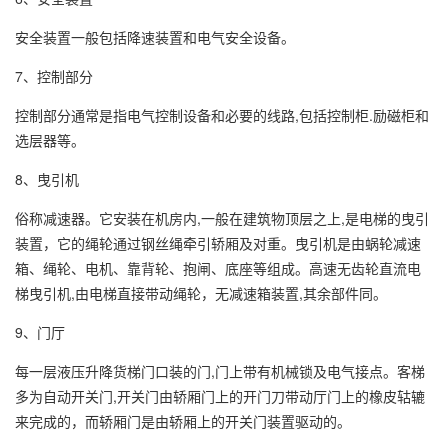
安全装置一般包括降速装置和电气安全设备。
7、控制部分
控制部分通常是指电气控制设备和必要的线路,包括控制柜.励磁柜和
选层器等。
8、曳引机
俗称减速器。它安装在机房内,一般在建筑物顶层之上,是电梯的曳引
装置，它的绳轮通过钢丝绳牵引轿厢及对重。曳引机是由蜗轮减速
箱、绳轮、电机、靠背轮、抱闸、底座等组成。高速无齿轮直流电
梯曳引机,由电梯直接带动绳轮，无减速箱装置,其余部件同。
9、门厅
每一层液压升降货梯门口装的门,门上带有机械锁及电气接点。客梯
多为自动开关门,开关门由轿厢门上的开门刀带动厅门上的橡皮轱辘
来完成的，而轿厢门是由轿厢上的开关门装置驱动的。