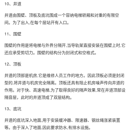
10、井道
井道由围壁、顶板及底坑围成一个容纳电梯轿厢和对重的有限空
间。为了出入,在每个层站开有入口。
11、围壁
围壁的作用是将电梯与外界分隔开,当导轨架直接安装在围壁上时,它
还应承受剪切力。围壁的结构分为封闭式和空格式。
12、顶板
井道的顶部是机房,它是维修人员工作的地方。因此顶板必须是封闭
型的,将井道与机房完全隔离。顶板还具有阻止机房噪声传向井道的
作用。对于快、高速电梯,为了取得良好的隔声效果,常在井道顶部设
隔音层，此时的井道顶成了双层结构。
13、底坑
井道的底坑深入地面,用于安装缓冲器、限速器、钢丝绳涨紧装置
等。由于深入了地面,因此要求防水,有排水设施。