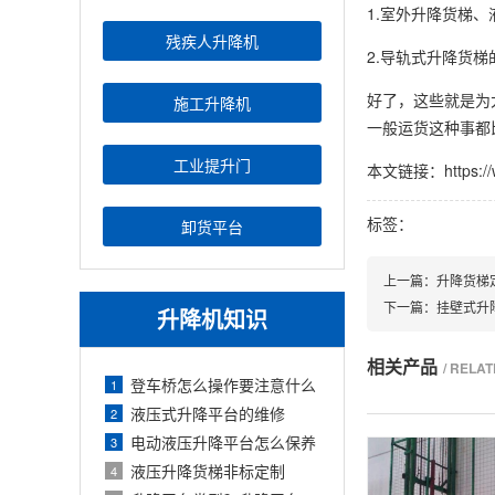
1.室外升降货梯、
残疾人升降机
2.导轨式升降货梯
好了，这些就是为
施工升降机
一般运货这种事都
工业提升门
本文链接：https://www
标签：
卸货平台
上一篇：
升降货梯
下一篇：
挂壁式升
升降机知识
相关产品
/ RELA
登车桥怎么操作要注意什么
1
液压式升降平台的维修
2
电动液压升降平台怎么保养
3
液压升降货梯非标定制
4