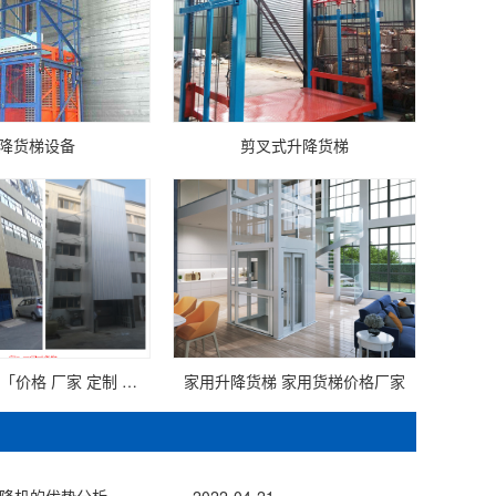
降货梯设备
剪叉式升降货梯
仓库升降货梯「价格 厂家 定制 多少钱」
家用升降货梯 家用货梯价格厂家