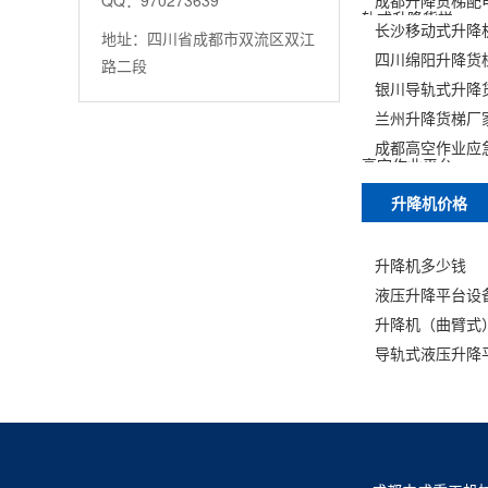
QQ：970273639
成都升降货梯配
轨式升降货梯
长沙移动式升降
地址：四川省成都市双流区双江
四川绵阳升降货
路二段
银川导轨式升降
兰州升降货梯厂
成都高空作业应
高空作业平台
升降机价格
升降机多少钱
液压升降平台设
升降机（曲臂式
导轨式液压升降