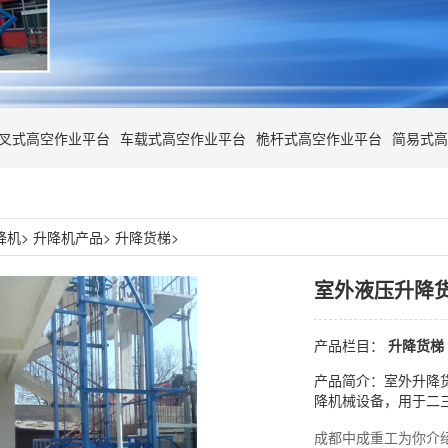
叉式高空作业平台
车载式高空作业平台
桅杆式高空作业平台
简易式高
降机
>
升降机产品
>
升降货梯
>
室外液压升降
产品栏目：
升降货梯
产品简介：室外升降
降机械设备，用于二
成都中成重工为你介