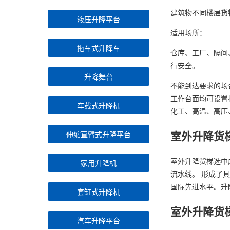
建筑物不同楼层货
液压升降平台
适用场所：
拖车式升降车
仓库、工厂、隔间
行安全。
升降舞台
不能到达要求的场
工作台面均可设置
车载式升降机
化工、高温、高压
室外升降货
伸缩直臂式升降平台
室外升降货梯选中
家用升降机
流水线。 形成了
国际先进水平。升
套缸式升降机
室外升降货
汽车升降平台