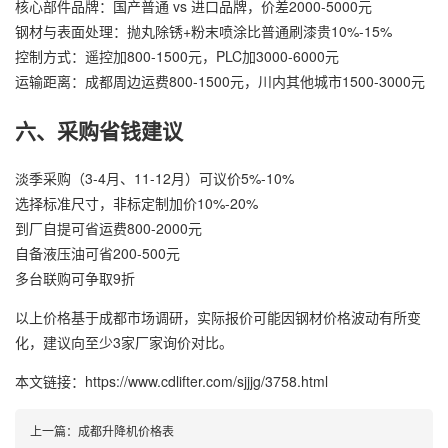
核心部件品牌：国产普通 vs 进口品牌，价差2000-5000元
钢材与表面处理：抛丸除锈+粉末喷涂比普通刷漆贵10%-15%
控制方式：遥控加800-1500元，PLC加3000-6000元
运输距离：成都周边运费800-1500元，川内其他城市1500-3000元
六、采购省钱建议
淡季采购（3-4月、11-12月）可议价5%-10%
选择标准尺寸，非标定制加价10%-20%
到厂自提可省运费800-2000元
自备液压油可省200-500元
多台联购可争取9折
以上价格基于成都市场调研，实际报价可能因钢材价格波动有所变
化，建议向至少3家厂家询价对比。
本文链接：https://www.cdlifter.com/sjjjg/3758.html
上一篇：
成都升降机价格表