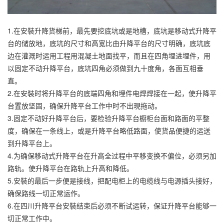
1.在安裝
升降货梯
前，最先要挖底坑或是地槽，底坑是移动式升降平
台的储放地，底坑的尺寸和高宽比由升降平台的尺寸明确，底坑底
边在灌溉时运用工程用混凝土地面找平，而且在四角埋进埋件，用
以固定不动升降平台，底坑四角必须做到九十度角，各面互相垂
直。
2.在安裝时将升降平台的底端四角和埋件电焊焊接在一起，使升降平
台置放坚固，确保升降平台工作中时不出現拖动。
3.固定不动好升降平台后，要检验升降平台橱柜台面和路面的平整
度，确保在一条线上，或是升降平台略低路面，使货品便捷的运送
到升降平台上。
4.为确保移动式升降平台在升高全过程中平移变换不偏位，必须另加
路轨。使升降平台在路轨上升高和降低。
5.安裝的最后一步便是接线，把配电柜上的电缆线与电源插头接好，
确保路线一切正常运作。
6.在四川升降平台安裝结束后必须不断试运转，保证升降平台能够一
切正常工作中。