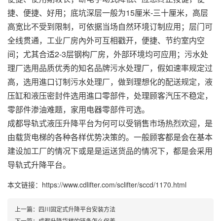
捷、便捷、好用；底坑深层一般为15厘米-三十厘米，高层
高宽比不受到限制，可依据当场自然环境订制应用；层门可
全线贯通，工业厂房內外可互相戳开，便捷、节约室内空
间；尤其合适2-3层钢构厂房，外部环境均可应用；污水处
理厂选用品质优秀的知名品牌污水处理厂，假如速率规定过
高，选用進口订制污水处理厂，做到理想化的配送规定，液
压缸和液压密封件选用進口零部件，处理顾客汽压不稳定，
零部件渗油难题，家用电器零部件可选。
成都导轨式液压升降平台为何可以受销售市场热烈欢迎，是
由载货电梯的各种各样优势决策的。一般顾客都是会在基本
建设加工厂的情况下或是是运送货品的情况下，都是会采用
导轨式升降平台。
本文链接：https://www.cdlifter.com/sclifter/sccd/1170.html
上一篇：
四川固定式升降平台安装方法
下一篇：
成都升降货梯的链条怎么保养