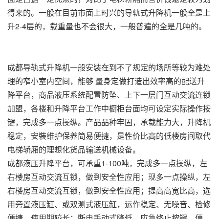
得来的。一般在目前市面上时兴的导轨式升降机一般全是上
升2-4层的，载重量也不会很大，一般普遍的全是几吨的。
成都导轨式升降机一般安裝在到不了规定的场所等较为难处
理的窄小室内空间，能够 量身定做打造出效率高的配送升
降平台，商品液压系统配置防坠、上下一层门互动交流连锁
加盟，各楼和升降平台工作中橱柜台面均可设定实际操作按
键，完成多一点操纵。产品品种牢固，承载能力大，升降机
稳定，安裝维护保养简易便捷，是性价比高的低楼房间取代
电梯轿厢的理想化货品输送机械设备。
成都液压升降平台，可承重1-100吨，完成多一点操纵，左
右楼房互动交流互锁，做到安全性应用；现多一点操纵，左
右楼房互动交流互锁，做到安全性应用；提高高宽比高，选
用旁置液压缸、或双测式液压缸，运作稳定、无噪音、检修
便捷、使用期较长；断电手动式降低、应急终止按键，便