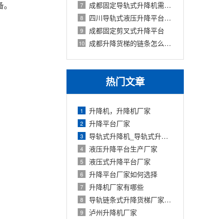
备。
成都固定导轨式升降机需要注意哪些问题
7
四川导轨式液压升降平台使用注意事项有
8
成都固定剪叉式升降平台
9
成都升降货梯的链条怎么保养
10
热门文章
升降机，升降机厂家
1
升降平台厂家
2
导轨式升降机_导轨式升降平台厂家
3
液压升降平台生产厂家
4
液压式升降平台厂家
5
升降平台厂家如何选择
6
升降机厂家有哪些
7
导轨链条式升降货梯厂家定制
8
泸州升降机厂家
9