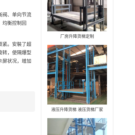
衡阀、单向节流
，均衡控制回
厂房升降货梯定制
锁紧。安裝了超
旋转，使隔爆型
卡屏状况，增加
液压升降货梯 液压货梯厂家