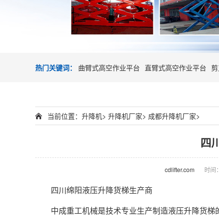
热门关键词：
曲臂式高空作业平台
直臂式高空作业平台
剪
当前位置：
升降机
>
升降机厂家
>
成都升降机厂家
>
四
cdlifter.com
时间：2
四川绵阳液压
升降货梯
生产商
中成重工机械是技术专业生产制造液压升降货梯的