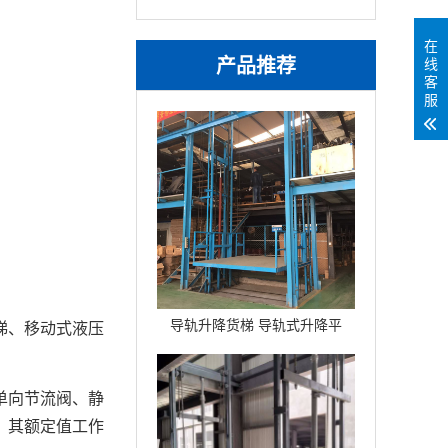
在
产品推荐
线
客
服
。
导轨升降货梯 导轨式升降平
梯、移动式液压
台
单向节流阀、静
，其额定值工作