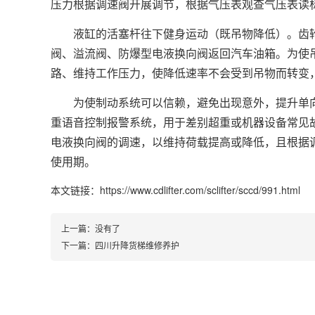
压力根据调速阀开展调节，根据气压表观查气压表读
液缸的活塞杆往下健身运动（既吊物降低）。齿轮
阀、溢流阀、防爆型电液换向阀返回汽车油箱。为使
路、维持工作压力，使降低速率不会受到吊物而转变
为使制动系统可以信赖，避免出现意外，提升单向
重语音控制报警系统，用于差别超重或机器设备常见
电液换向阀的调速，以维持荷载提高或降低，且根据
使用期。
本文链接：https://www.cdlifter.com/sclifter/sccd/991.html
上一篇：没有了
下一篇：
四川升降货梯维修养护