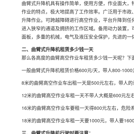
曲臂式升降机
具有操作简单，使用方便，作业面大，
作业的特点，极大地提高了工作效率。广泛用于市政
升降作业。可跨越障碍进行高空作业，平台升降到任
进入狭窄的通道及拥挤的工作区域。备用动力装置，
面板，多重的机械，电气及液压安全保护，先进的一
二、
曲臂
式升降机租赁多少钱一天
那么各高度的曲臂高空作业车租赁多少钱一天呢？下
一般曲臂式升降机租赁价格600元/天，带人800-1000
8米的曲臂高空作业车出租一天是500元左右，带人的话
12米的曲臂高空作业车租一天不带人大概是600元
16米的曲臂高空作业车要租一天得800元左右，危险
18米的曲臂高空作业车租一天要1000元，带人要160
三、曲臂
式升降机
行驶时要注意：