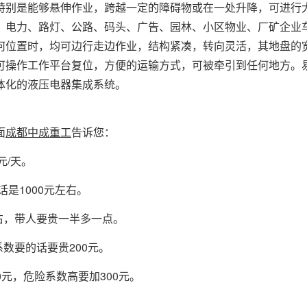
特别是能够悬伸作业，跨越一定的障碍物或在一处升降，可进行
、电力、路灯、公路、码头、广告、园林、小区物业、厂矿企业
何位置时，均可边行走边作业，结构紧凑，转向灵活，其地盘的
可操作工作平台复位，方便的运输方式，可被牵引到任何地方。
体化的液压电器集成系统。
面
成都
中成重工
告诉您：
元/天。
是1000元左右。
左右，带人要贵一半多一点。
系数要的话要贵200元。
0元，危险系数高要加300元。