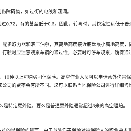
划伤障碍物，如过街的电线和涵洞。
过0.72，有的甚至低于0.6。因此，转弯时，其稳定性远低于
力，配备取力器和液压油泵，其离地高度接近底盘最小离地高度，
，行驶时应注意观察车辆的通过性，必要时可停车观察，确保通
业，10种以上可购买团体保险。高空作业人员可以申请意外伤害
家公司的费率会有所不同。您可以联系当地保险公司进行详细咨
么是特定意外险，要么是普通意外险通常超过3米的高空理赔。
该注意的是保险的细节。由于意外伤害保险对被保险人的职业要求