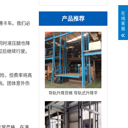
在
产品推荐
线
普通卡车。我们必
客
服
同时液压腿也降
过后继续行驶。
保险，但费率将高
询。团体意外伤
导轨升降货梯 导轨式升降平
台
非常严格，在满