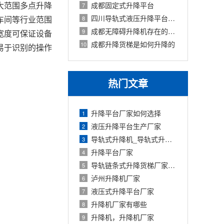
大范围多点升降
成都固定式升降平台
7
四川导轨式液压升降平台使用注意事项有
车间等行业范围
8
成都无障碍升降机存在的价值
9
宽度可保证设备
成都升降货梯是如何升降的
10
易于识别的操作
热门文章
升降平台厂家如何选择
1
液压升降平台生产厂家
2
导轨式升降机_导轨式升降平台厂家
3
升降平台厂家
4
导轨链条式升降货梯厂家定制
5
泸州升降机厂家
6
液压式升降平台厂家
7
升降机厂家有哪些
8
升降机，升降机厂家
9