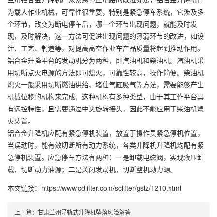
为载人作业机械，可靠性很重要，特别是紧急停车系统，它涉及多
个环节，改变为断电停车后，哪一个环节出现问题，就能及时发
现，及时解决，这一方法可促进出现问题的薄弱环节的改进，如设
计、工艺、制造等，对提高高空作业车产品质量将起到推动作用。
铝合金升降平台的发动机分为两种，即汽油机和柴油机。汽油机采
用切断点火电源的方法即可熄火，可靠性较高，操作简便。柴油机
熄火一般采用切断燃油供给、堵住气缸吸气等方法，需要能够产生
机械位移的机构来完成，这种机构有多种类型，由于其工作平台具
有远控特性，且需要通过中央旋转接头，因此不能应用于柴油机熄
火装置。
铝合金升降机应配有紧急停机装置，放置于操作员紧急停机位置，
当误动时，能有效切断所有动力系统，各类升降机升降机均配有紧
急停机装置。应急停车方法有两种：一是卸载电磁阀，实现液压卸
载，切断动力油源；二是关闭发动机，切断整机动力源。
本文链接：https://www.cdlifter.com/sclifter/gslz/1210.html
上一篇：
甘肃兰州导轨式升降机坠落风险解答