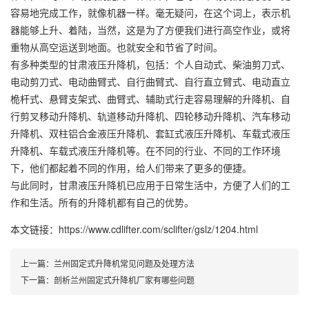
容易地完成工作，就像机器一样。毫无疑问，在这个词上，表示机
器能够上升、着陆，当然，这是为了方便我们进行高空作业，或将
重物从高空运送到地面。也就安全和节省了时间。
有多种类型的甘肃液压升降机，包括：个人自动式、柴油剪刀式、
电动剪刀式、电动曲臂式、自行曲臂式、自行直立臂式、电动直立
桅杆式、悬臂支架式、曲臂式、辅助式行走容易理解的升降机、自
行剪叉移动升降机、轨道移动升降机、四轮移动升降机、汽车移动
升降机、双柱铝合金液压升降机、套缸式液压升降机、车载式液压
升降机、车载式液压升降机等。在不同的行业、不同的工作环境
下，他们都起着不同的作用，给人们带来了更多的便捷。
与此同时，甘肃液压升降机已应用于日常生活中，方便了人们的工
作和生活。所有的升降机都有自己的优势。
本文链接：https://www.cdlifter.com/sclifter/gslz/1204.html
上一篇：
兰州固定式升降机常见问题及处理方法
下一篇：
剖析兰州固定式升降机厂家有哪些问题