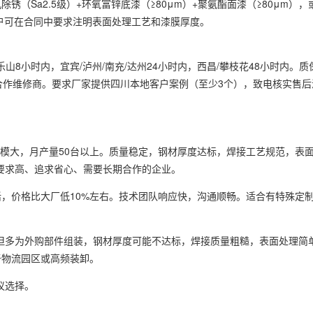
（Sa2.5级）+环氧富锌底漆（≥80μm）+聚氨酯面漆（≥80μm），
用户可在合同中要求注明表面处理工艺和漆膜厚度。
山8小时内，宜宾/泸州/南充/达州24小时内，西昌/攀枝花48小时内。
合作维修商。要求厂家提供四川本地客户案例（至少3个），致电核实售后
，规模大，月产量50台以上。质量稳定，钢材厚度达标，焊接工艺规范，表
量要求高、追求省心、需要长期合作的企业。
，价格比大厂低10%左右。技术团队响应快，沟通顺畅。适合有特殊定
），但多为外购部件组装，钢材厚度可能不达标，焊接质量粗糙，表面处理简
于物流园区或高频装卸。
议选择。