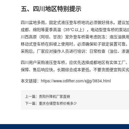
五、四川地区特别提示
四川盆地多雨，固定式液压登车桥地坑必须做好排水。建议加装
成都、绵阳等夏季高温（35℃以上），电动型登车桥的泵站
川西高原（阿坝、甘孜）室外登车桥需考虑防冻：液压油换用
移动式登车桥在斜坡上使用时，必须确保轮子锁定装置可靠
采购后，厂家应对操作人员进行培训：日常检查（油位、渗
四川用户采购液压登车桥，应优先选择成都地区有实体工厂、
保障、售后响应快，长期综合成本更低。不要贪图便宜购买
本文链接：https://www.cdlifter.com/sjjjg/3834.html
上一篇：
贵阳升降机厂家直销
下一篇：
重庆仓储登车桥价格多少