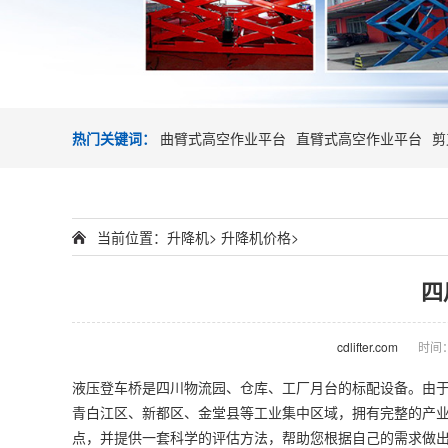
热门关键词：
曲臂式高空作业平台
直臂式高空作业平台
剪
当前位置：
升降机
>
升降机价格
>
四
cdlifter.com
时间：2
液压
登车桥
是四川物流园、仓库、工厂月台的标配设备。由
青白江区、新都区、金堂县等工业集中区域，拥有完整的产业
点，并提供一套科学的评估方法，帮助您根据自己的需求做