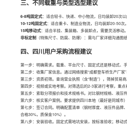
三、不同载重与类型选型建议
6-8吨固定式
：适合轻卡、快递、中小物流，日均装卸20次以内
10-12吨固定式
：适合重卡、制造业物流，日均装卸20-50次。
15吨移动式
：适合半挂、集装箱、多装卸点，需要灵活移动。推
非标定制
（特殊尺寸、防腐、防爆）：需与厂家详细沟通图纸，
四、四川用户采购流程建议
第一步：明确需求。载重、平台尺寸、固定式还是移动式、
第二步：收集厂家信息。通过网络搜索“成都登车桥生产厂家”
第三步：资质初筛。查询营业执照（含“制造”），筛掉贸易商
第四步：视频或实地考察。对筛选后的2-3家进行考察，重
第五步：索取分项报价和技术规格书。对比钢材规格、液压
第六步：核实客户案例。要求提供四川本地（最好是同城市
第七步：签订合同。明确配置清单（钢材厚度、液压件品牌、
合格30%，质保金10%）。
第八步：安装验收。固定式需地坑安装，按标准验收；移动