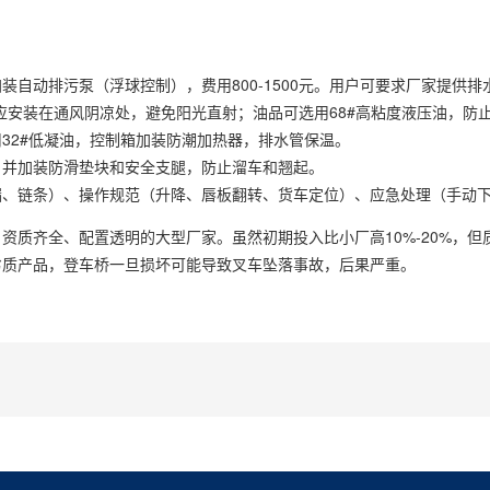
自动排污泵（浮球控制），费用800-1500元。用户可要求厂家提供排
应安装在通风阴凉处，避免阳光直射；油品可选用68#高粘度液压油，防
32#低凝油，控制箱加装防潮加热器，排水管保温。
，并加装防滑垫块和安全支腿，防止溜车和翘起。
漏、链条）、操作规范（升降、唇板翻转、货车定位）、应急处理（手动
资质齐全、配置透明的大型厂家。虽然初期投入比小厂高10%-20%，但
劣质产品，登车桥一旦损坏可能导致叉车坠落事故，后果严重。