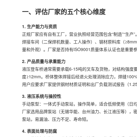
一、评估厂家的五个核心维度
1. 生产能力与资质
正规厂家应有自有工厂，营业执照经营范围包含“制造”“生
焊接车间（二保焊机数量、工人操作）、钢材原料库（≥8m
量和外观）。厂家是否持有ISO9001质量体系认证也是重要
2. 产品质量与承重能力
液压登车桥通常需要承载6-15吨的叉车及货物，对结构强度
度≥12mm。桥体整体焊接后经退火处理消除应力，焊缝10
用户应要求厂家提供钢材材质证明和出厂负载测试报告（1.2
3. 液压系统与操控性
手动泵型：一体式手动泵站，操作简单，适合低频使用（日均＜1
厂家选用品牌泵站（无锡华能、台州油力、长江液压等），
泵站，易漏油、压力不足、寿命短。
4. 表面处理与防腐