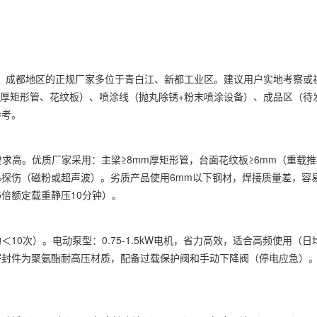
产”。成都地区的正规厂家多位于青白江、新都工业区。建议用户实地考察或
m厚矩形管、花纹板）、喷涂线（抛丸除锈+粉末喷涂设备）、成品区（待
参考。
要求高。优质厂家采用：主梁≥8mm厚矩形管，台面花纹板≥6mm（重载推
0%探伤（磁粉或超声波）。劣质产品使用6mm以下钢材，焊接质量差，容
5倍额定载重静压10分钟）。
0次）。电动泵型：0.75-1.5kW电机，省力高效，适合高频使用（日
密封件为聚氨酯耐高压材质，配备过载保护阀和手动下降阀（停电应急）