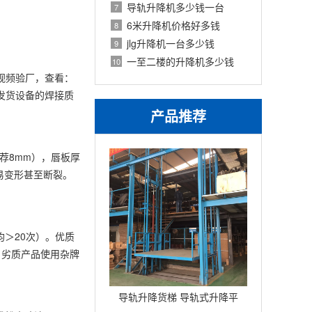
导轨升降机多少钱一台
7
6米升降机价格好多钱
8
jlg升降机一台多少钱
9
一至二楼的升降机多少钱
10
视频验厂，查看：
发货设备的焊接质
产品推荐
荐8mm），唇板厚
易变形甚至断裂。
均＞20次）。优质
。劣质产品使用杂牌
导轨升降货梯 导轨式升降平