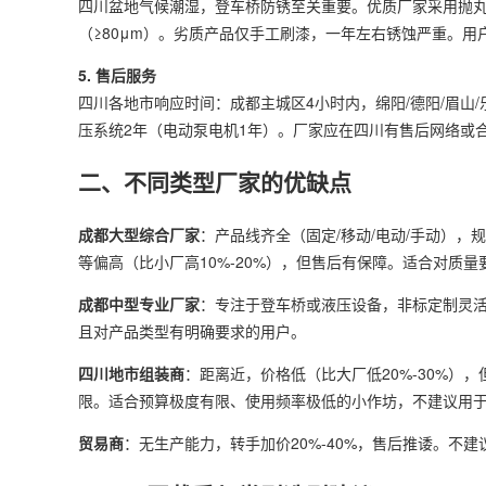
四川盆地气候潮湿，登车桥防锈至关重要。优质厂家采用抛丸除锈
（≥80μm）。劣质产品仅手工刷漆，一年左右锈蚀严重。
5. 售后服务
四川各地市响应时间：成都主城区4小时内，绵阳/德阳/眉山/乐
压系统2年（电动泵电机1年）。厂家应在四川有售后网络或
二、不同类型厂家的优缺点
成都大型综合厂家
：产品线齐全（固定/移动/电动/手动）
等偏高（比小厂高10%-20%），但售后有保障。适合对质
成都中型专业厂家
：专注于登车桥或液压设备，非标定制灵活
且对产品类型有明确要求的用户。
四川地市组装商
：距离近，价格低（比大厂低20%-30%
限。适合预算极度有限、使用频率极低的小作坊，不建议用
贸易商
：无生产能力，转手加价20%-40%，售后推诿。不建