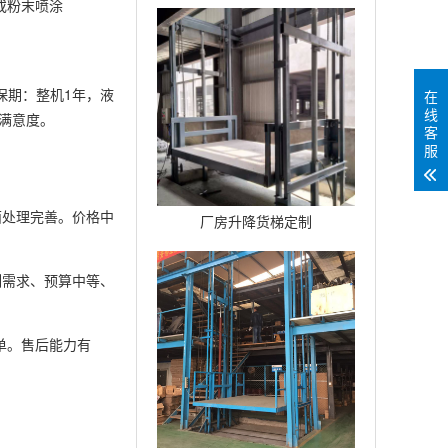
或粉末喷涂
台
质保期：整机1年，液
在
线
满意度。
客
服
面处理完善。价格中
厂房升降货梯定制
制需求、预算中等、
单。售后能力有