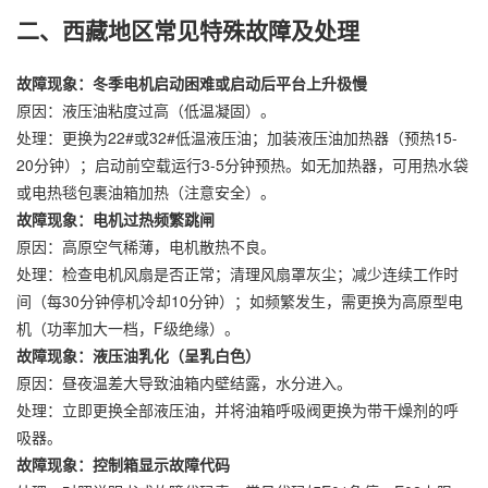
二、西藏地区常见特殊故障及处理
故障现象：冬季电机启动困难或启动后平台上升极慢
原因：液压油粘度过高（低温凝固）。
处理：更换为22#或32#低温液压油；加装液压油加热器（预热15-
20分钟）；启动前空载运行3-5分钟预热。如无加热器，可用热水袋
或电热毯包裹油箱加热（注意安全）。
故障现象：电机过热频繁跳闸
原因：高原空气稀薄，电机散热不良。
处理：检查电机风扇是否正常；清理风扇罩灰尘；减少连续工作时
间（每30分钟停机冷却10分钟）；如频繁发生，需更换为高原型电
机（功率加大一档，F级绝缘）。
故障现象：液压油乳化（呈乳白色）
原因：昼夜温差大导致油箱内壁结露，水分进入。
处理：立即更换全部液压油，并将油箱呼吸阀更换为带干燥剂的呼
吸器。
故障现象：控制箱显示故障代码