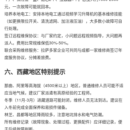
元，一次故障可能就回本。
培养本地电工：安排本地电工通过视频学习升降机的基本维修技能
（如更换限位开关、清洗滤网、加注液压油），大多数小故障可自
行处理。
签订远程维保协议：与厂家约定，小问题远程视频指导，大问题再
派人。费用比常规维保低30%-50%。
联合采购维修服务：拉萨多家企业可共同与成都一家维修商签订年
度服务协议，分摊差旅费。
六、西藏地区特别提示
那曲、阿里等高海拔（4500米以上）地区，普通维修人员可能不适
应当地气候，建议厂家派遣有高原经验的工程师。
冬季（11月-3月）进藏道路可能封闭，维修人员无法到达。建议在
入冬前完成全面保养和易损件储备。
林芝、昌都等地区降雨较多，注意地坑排水和电气防潮。
所有维修记录（故障现象、处理过程、更换配件）应详细记录，便
于后续故障判断。