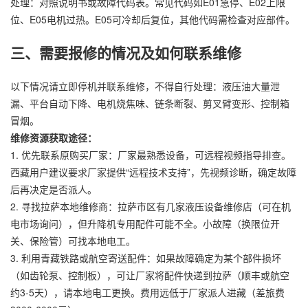
处理：对照说明书或故障代码表。常见代码如E01急停、E02上限
位、E05电机过热。E05可冷却后复位，其他代码需检查对应部件。
三、需要报修的情况及如何联系维修
以下情况请立即停机并联系维修，不得自行处理：液压油大量泄
漏、平台自动下降、电机烧焦味、链条断裂、剪叉臂变形、控制箱
冒烟。
维修资源获取途径：
1. 优先联系原购买厂家：厂家最熟悉设备，可远程视频指导排查。
西藏用户建议要求厂家提供“远程技术支持”，先视频诊断，确定故障
后再决定是否派人。
2. 寻找拉萨本地维修商：拉萨市区有几家液压设备维修店（可在机
电市场询问），但升降机专用配件可能不全。小故障（换限位开
关、保险管）可找本地电工。
3. 利用青藏铁路或航空寄送配件：如果故障确定为某个部件损坏
（如齿轮泵、控制板），可让厂家将配件快递到拉萨（顺丰或航空
约3-5天），请本地电工更换。费用远低于厂家派人进藏（差旅费