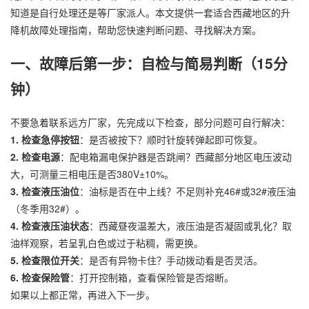
知道是自行处理还是等厂家派人。本文提供一套适合西藏地区的升
降机故障处理指南，帮助您快速判断问题、寻找解决方案。
一、故障后第一步：自检与简易判断（15分
钟）
不要急着联系远方厂家，先完成以下检查，部分问题可自行解决：
1. 检查急停按钮
：是否被按下？顺时针旋转弹起即可恢复。
2. 检查电源
：配电箱漏电保护器是否跳闸？西藏部分地区电压波动
大，可测量三相电压是否380V±10%。
3. 检查液压油位
：油标是否在中上线？不足则补充46#或32#液压油
（冬季用32#）。
4. 检查液压油状态
：西藏昼夜温差大，液压油是否凝固或乳化？取
油样观察，若呈乳白色或过于粘稠，需更换。
5. 检查限位开关
：是否有异物卡住？手动拨动看是否灵活。
6. 检查保险管
：打开控制箱，查看保险管是否熔断。
如果以上都正常，再进入下一步。