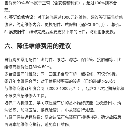
售价高20%-50%属于正常（含安装和利润），超过100%则不合
理。
4.
签订维修协议
：对于总价超过1000元的维修，建议签订简易维修
协议，约定维修内容、更换配件、质保期（通常3-6个月）、总价。
5.
索要旧件
：维修完成后索要更换下来的旧件，防止虚报更换。
六、降低维修费用的建议
自行购买常用配件：密封件、泵芯、滤芯、保险管、接触器等，比
维修商报价便宜30%-50%。
多台设备同时维修：同一园区多台登车桥一起报修，可议价9折。
签订年度维保合同：对于使用频率高的设备（日均装卸＞20次），
与维修商签订年度合同（2000-4000元/年），包含2-4次定期保养和
不限次应急维修人工费。
培养厂内机修工：学习液压登车桥的基本维修技能（换密封件、清
洗滤网、加液压油、换保险管），小故障自行处理。
与原厂保持远程联系：复杂故障可先请原厂视频指导，确定故障后
再请本地维修商执行，避免盲目维修。