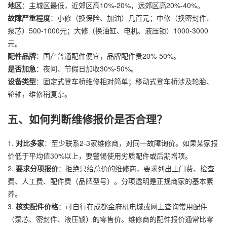
地区
：主城区最低，近郊区高10%-20%，远郊区高20%-40%。
故障严重程度
：小修（换保险、加油）几百元；中修（换密封件、
泵芯）500-1000元；大修（换油缸、电机、液压锁）1000-3000
元。
配件品牌
：国产普通配件便宜，品牌配件贵20%-50%。
是否加急
：夜间、节假日加收30%-50%。
设备类型
：固定式登车桥维修相对简单；移动式登车桥涉及轮胎、
轮轴，维修稍复杂。
五、如何判断维修报价是否合理？
1.
对比多家
：至少联系2-3家维修商，对同一故障询价。如果某家报
价低于平均值30%以上，要警惕使用劣质配件或后期增项。
2.
要求分项报价
：拒绝只给总价的维修商，要求列出上门费、检查
费、人工费、配件费（品牌型号）。分项透明是正规商家的基本素
养。
3.
核实配件价格
：可自行在成都金府机电城或网上查询常用配件
（泵芯、密封件、液压锁）的零售价。维修商的配件报价通常比零