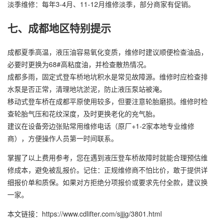
淡季维修：每年3-4月、11-12月维修淡季，部分商家有促销。
七、成都地区特别提示
成都夏季高温，液压油容易氧化变质，维修时建议顺便检查油品，
必要时更换为68#高粘度油，并检查散热情况。
成都多雨，固定式登车桥地坑积水是常见故障源。维修时应检查排
水泵是否正常，清理地坑淤泥，防止液压泵站被淹。
移动式登车桥在成都平原使用较多，但要注意轮胎磨损。维修时检
查轮胎气压和花纹深度，及时更换老化的充气胎。
建议在设备旁边张贴常用维修电话（原厂+1-2家本地专业维修
商），方便操作人员第一时间联系。
掌握了以上费用参考，您在遇到液压登车桥故障时就能合理预估维
修成本，避免被乱报价。记住：正规维修商不怕比价，敢于提供详
细报价单和质保。如果对方拒绝分项报价或要求先付全款，建议换
一家。
本文链接：https://www.cdlifter.com/sjjjg/3801.html