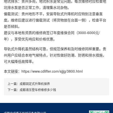
地坑排水：贵州多雨，地坑积水是常见问题。每次维修时应检查地
坑排水泵是否正常工作，清理集水坑杂物。
偏载测试：贵州地形不平，安装导轨式升降机时应特别注意垂直
度。维修后建议进行偏载测试（将货物放在台面一侧），检查平台
是否倾斜。
建议与本地有资质的维修商签订年度维保合同（3000-6000元/
年），享受优先响应和价格优惠。
导轨式升降机虽然结构可靠，但规范保养和及时维修同样重要。贵
州用户应结合本地气候特点，针对性做好防潮、防锈和排水措施，
可大幅降低故障率。
本文链接：https://www.cdlifter.com/sjjjg/3800.html
上一篇：
成都固定式升降机保养
下一篇：
成都液压登车桥维修多少钱