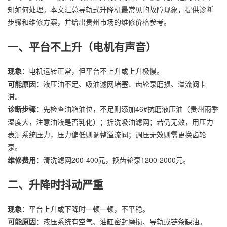
知如何处理。本文汇总导轨式升降机最常见的故障现象，提供诊断
步骤和维修方案，并给出贵州市场的维修价格参考。
一、平台不上升（电机有声音）
现象
：电机运转正常，但平台不上升或上升极慢。
可能原因
：液压油不足、吸油滤网堵塞、齿轮泵磨损、溢流阀卡
滞。
诊断步骤
：先检查油箱油位，不足则添加46#抗磨液压油（贵州雨季
湿度大，注意油液是否乳化）；拆洗吸油滤网；若仍无效，用压力
表测系统压力，压力偏低则调整溢流阀；调压无效则需更换齿轮
泵。
维修费用
：清洗滤网200-400元，换齿轮泵1200-2000元。
二、升降时抖动严重
现象
：平台上升或下降时一顿一顿，不平稳。
可能原因
：液压系统有空气、油缸密封磨损、导轨或链条缺油。