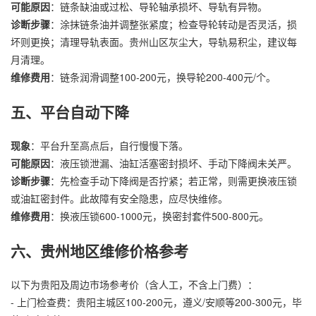
可能原因
：链条缺油或过松、导轮轴承损坏、导轨有异物。
诊断步骤
：涂抹链条油并调整张紧度；检查导轮转动是否灵活，损
坏则更换；清理导轨表面。贵州山区灰尘大，导轨易积尘，建议每
月清理。
维修费用
：链条润滑调整100-200元，换导轮200-400元/个。
五、平台自动下降
现象
：平台升至高点后，自行慢慢下落。
可能原因
：液压锁泄漏、油缸活塞密封损坏、手动下降阀未关严。
诊断步骤
：先检查手动下降阀是否拧紧；若正常，则需更换液压锁
或油缸密封件。此故障有安全隐患，应尽快维修。
维修费用
：换液压锁600-1000元，换密封套件500-800元。
六、贵州地区维修价格参考
以下为贵阳及周边市场参考价（含人工，不含上门费）：
- 上门检查费：贵阳主城区100-200元，遵义/安顺等200-300元，毕