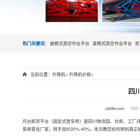
热门关键词：
曲臂式高空作业平台
直臂式高空作业平台
剪
当前位置：
升降机
>
升降机价格
>
四
cdlifter.com
时间：2
月台卸货平台（固定式
登车桥
）是四川物流园、仓库、工厂月
易商冒充厂家，转手加价20%-40%。本文教您如何辨别真