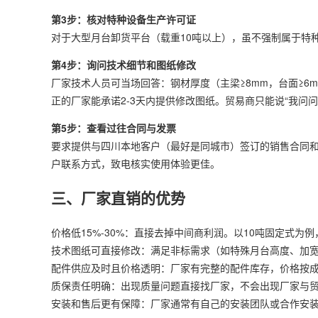
第3步：核对特种设备生产许可证
对于大型月台卸货平台（载重10吨以上），虽不强制属于特种
第4步：询问技术细节和图纸修改
厂家技术人员可当场回答：钢材厚度（主梁≥8mm，台面≥
正的厂家能承诺2-3天内提供修改图纸。贸易商只能说“我问问
第5步：查看过往合同与发票
要求提供与四川本地客户（最好是同城市）签订的销售合同和
户联系方式，致电核实使用体验更佳。
三、厂家直销的优势
价格低15%-30%：直接去掉中间商利润。以10吨固定式为例，厂
技术图纸可直接修改：满足非标需求（如特殊月台高度、加
配件供应及时且价格透明：厂家有完整的配件库存，价格按
质保责任明确：出现质量问题直接找厂家，不会出现厂家与
安装和售后更有保障：厂家通常有自己的安装团队或合作安