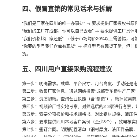
四、假冒直销的常见话术与拆解
“我们是厂家在四川的唯一办事处” → 要求提供厂家授权书原
“我们的工厂在成都，你可以自己去看” → 要求提供工厂具
“我们价格比厂家还低” → 低于市场均价20%以上需警惕，
“你要的型号我们仓库有现货” → 标准型号有现货正常，但非
货。
五、四川用户直接采购流程建议
第一步：明确需求。载重、平台尺寸、月台高度、手动还是
第二步：收集厂家信息。通过网络搜索“成都登车桥生产厂家”、
第三步：资质初筛。查询营业执照（含“制造”），筛掉贸易商
第四步：视频验厂或实地考察。对筛选后的2-3家进行考察
第五步：索要分项报价和技术规格书。对比钢材规格、液压
第六步：要求提供四川本地客户案例（至少3个），致电核实
第七步：签订合同。明确配置清单（钢材厚度、液压件品牌、
小时内）、付款方式（预付30%，发货前30%，验收合格30