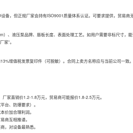
设备，但正规厂家会持有ISO9001质量体系认证。可要求提供，贸易商
6mm）、液压泵品牌、唇板长度、表面处理工艺。如用户需要非标尺寸，
厂家”。
13%增值税发票复印件（可脱敏）。合同上卖方名称应与当前公司一致。如
家直销价1.2-1.8万元，贸易商可能报价1.8-2.5万元。
宽平台、防爆要求）。
成本价加合理利润。
贸易商互相推诿。
装商，对设备最熟悉。