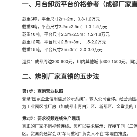
一、月台卸货平台价格参考（成都厂家
载重6吨，平台尺寸2m×2m：0.8-1.2万元
载重8吨，平台尺寸2.2m×2.5m：1.0-1.5万元
载重10吨，平台尺寸2.5m×2.5m：1.2-1.8万元
载重12吨，平台尺寸2.5m×3m：1.5-2.2万元
载重15吨，平台尺寸3m×3m：2.0-3.0万元
运费：成都周边300-800元，川内其他城市800-1500元。
二、辨别厂家直销的五步法
第1步：查询营业执照
登录“国家企业信用信息公示系统”，输入公司全称。经营范围必须
为工业园区或厂房（如成都市青白江区、新都区、金堂县的
第2步：要求视频连线生产现场
真正的厂家不惧视频连线。您可以要求展示：焊接车间（二保
区。贸易商通常会以“车间重地”“负责人不在”等理由推脱。