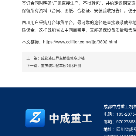
签订合同时明确“厂家直接生产，不得转包”，并约定逾期交货罚
保留所有资料（合同、图纸、合格证、安装验收报告），便
四川用户采购月台卸货平台，最可靠的途径是直接联系成都
质保金。这样既能省去中间商费用，又能确保设备质量和售
本文链接：https://www.cdlifter.com/sjjjg/3802.html
上一篇：
成都液压登车桥维修多少钱
下一篇：
重庆装卸登车桥对比评测
成都中成重工机
电话：183-2875-
邮箱：97027363
地址：四川省成