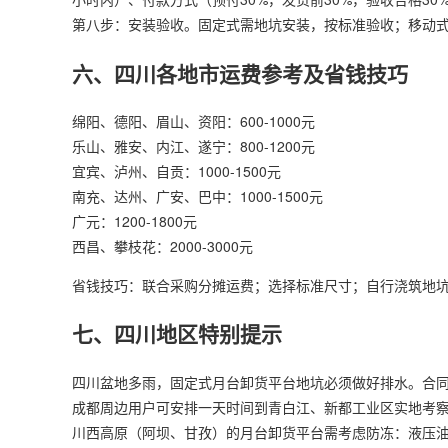
第八步：安装验收。固定式需地坑安装，按标准验收；移动
六、四川各地市运费参考及省钱技巧
绵阳、德阳、眉山、资阳：600-1000元
乐山、雅安、内江、遂宁：800-1200元
宜宾、泸州、自贡：1000-1500元
南充、达州、广安、巴中：1000-1500元
广元：1200-1800元
西昌、攀枝花：2000-3000元
省钱技巧：联合采购分摊运费；选择标准尺寸；自行浇筑地
七、四川地区特别提示
四川盆地多雨，固定式月台卸货平台地坑必须做好排水。合同中
成都周边用户可安排一天时间到青白江、新都工业区实地考察
川西高原（阿坝、甘孜）的月台卸货平台需考虑防冻：液压油