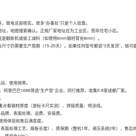
件，致电总部核实。很多“办事处”只是个人挂靠。
体地址，地图搜索确认。正规厂家地址应为工业区，而非住宅小区。
可能是翻新机或偷工减料（如使用6mm钢材冒充8mm）。
标尺寸仍需要生产周期（15-25天）。如果任何型号都说“3天发货”，很
电动、使用频率。
阿里巴巴1688筛选“生产型”企业、同行推荐，收集5-8家成都厂家。
。
，重点看钢材厚度（游标卡尺实测）、焊接质量、喷涂线。
件品牌、表面处理、运费、安装费。
使用体验和售后满意度。
表面处理工艺、唇板长度）、质保期（整机1年，液压系统2年）、售后响
%，质保金10%）。