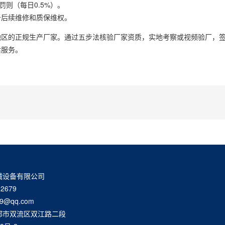
则（每日0.5%）。
于后续维修和质保维权。
地区的正规生产厂家。通过五步法核验厂家资质，实地考察或视频验厂，
后服务。
械设备有限公司
2679
9@qq.com
都市双流区双江路二段