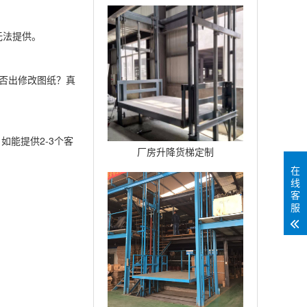
台
无法提供。
能否出修改图纸？真
能提供2-3个客
厂房升降货梯定制
在
线
客
服