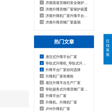
济南简易货梯的安全保护装置有哪些
7
济南升降货梯厂家保护装置
8
济南升降机厂家升降平台有什么类型
9
济南升降货梯厂家直销
10
热门文章
在
线
客
服
液压式升降平台厂家
1
导轨式升降机_导轨式升降平台厂家
2
升降平台厂家如何选择
3
升降机厂家有哪些
4
液压升降平台生产厂家
5
导轨链条式升降货梯厂家定制
6
升降平台厂家
7
升降机，升降机厂家
8
泸州升降机厂家
9