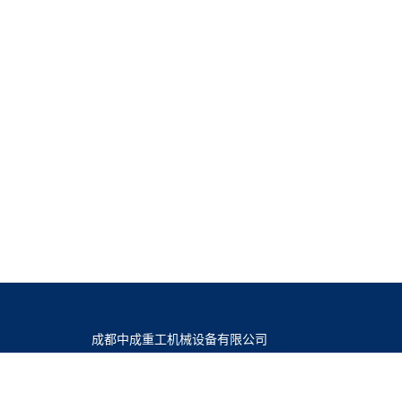
成都中成重工机械设备有限公司
电话：183-2875-2679
邮箱：970273639@qq.com