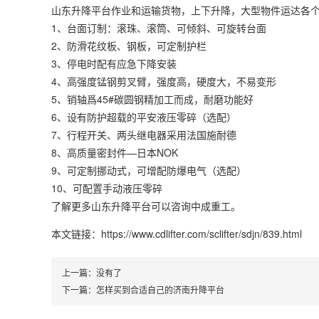
山东升降平台作业和运输货物，上下升降，大型物件运达各
1、台面订制：滚珠、滚筒、可倾斜、可旋转台面
2、防滑花纹板、钢板，可定制护栏
3、停电时配有应急下降安装
4、高强度锰钢剪叉臂，强度高，硬度大，不易变形
5、销轴爲45#碳圆钢精加工而成，耐磨功能好
6、设有防护超载的平安液压零碎（选配）
7、行程开关、两头继电器采用法国施耐德
8、高质量密封件—日本NOK
9、可定制挪动式，可增配防爆电气（选配）
10、可配置手动液压零碎
了解更多山东升降平台可以咨询中成重工。
本文链接：https://www.cdlifter.com/sclifter/sdjn/839.html
上一篇：没有了
下一篇：
怎样买到合适自己的济南升降平台