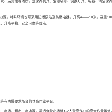
剧院、展览馆等场所，是保养机具、油漆装修、调换灯具、电器、清洁保
力源，特殊环境也可采用防爆泵站及防爆电器。升高4——10米，载重100
轻、升降平稳、安全可靠等优点。
气等有防爆要求场合的登高作业平台。
、商场、超市、商店等，最适合狭小场地1-2人登高作业的高空作业维修