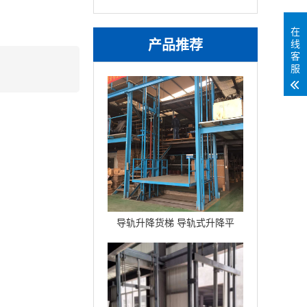
在
产品推荐
线
客
服
导轨升降货梯 导轨式升降平
台