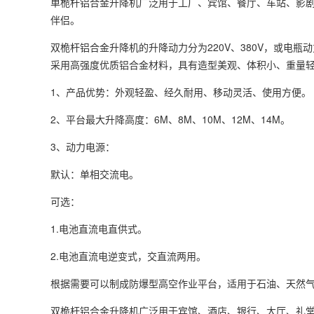
单桅杆铝合金升降机广泛用于工厂、宾馆、餐厅、车站、影
伴侣。
双桅杆铝合金升降机的升降动力分为220V、380V，或电瓶动
采用高强度优质铝合金材料，具有造型美观、体积小、重量
1、产品优势：外观轻盈、经久耐用、移动灵活、使用方便。
2、平台最大升降高度：6M、8M、10M、12M、14M。
3、动力电源：
默认：单相交流电。
可选：
1.电池直流电直供式。
2.电池直流电逆变式，交直流两用。
根据需要可以制成防爆型
高空作业平台
，适用于石油、天然
双桅杆铝合金升降机广泛用于宾馆、酒店、银行、大厅、礼堂