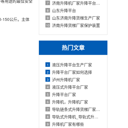
养等用途的最佳安全
济南升降机厂家升降平台有什么类型
7
山东升降平台
8
山东济南升降货梯生产厂家
9
-150公斤。主体
济南升降货梯厂家保护装置
10
热门文章
液压升降平台生产厂家
1
升降平台厂家如何选择
2
泸州升降机厂家
3
液压式升降平台厂家
4
升降平台厂家
5
升降机，升降机厂家
6
导轨链条式升降货梯厂家定制
7
导轨式升降机_导轨式升降平台厂家
8
升降机厂家有哪些
9
。