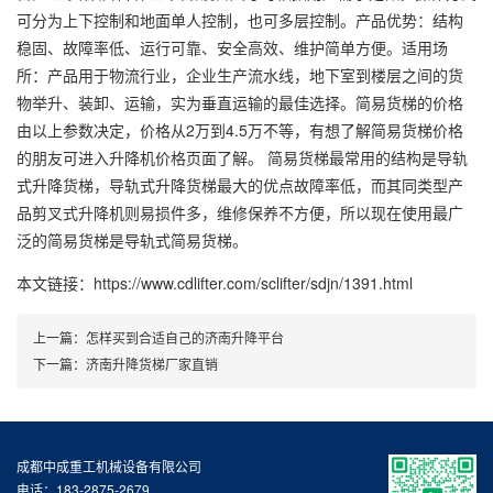
可分为上下控制和地面单人控制，也可多层控制。产品优势：结构
稳固、故障率低、运行可靠、安全高效、维护简单方便。适用场
所：产品用于物流行业，企业生产流水线，地下室到楼层之间的货
物举升、装卸、运输，实为垂直运输的最佳选择。简易货梯的价格
由以上参数决定，价格从2万到4.5万不等，有想了解简易货梯价格
的朋友可进入
升降机
价格页面了解。 简易货梯最常用的结构是导轨
式升降货梯，导轨式升降货梯最大的优点故障率低，而其同类型产
品剪叉式升降机则易损件多，维修保养不方便，所以现在使用最广
泛的简易货梯是导轨式简易货梯。
本文链接：https://www.cdlifter.com/sclifter/sdjn/1391.html
上一篇：
怎样买到合适自己的济南升降平台
下一篇：
济南升降货梯厂家直销
成都中成重工机械设备有限公司
电话：183-2875-2679