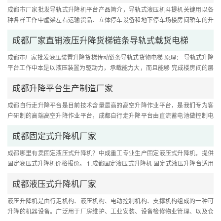
成都市厂家批发导轨式升降机平台产品简介，导轨式液压机斗提机关键用以各
种各样工作中虚梁左右运输货品、立体停车设备和地下停车场楼房间轿车的升
举等场所。....
成都厂家直销液压升降货梯链条导轨式载货电梯
成都市厂家批发液压装置升降货梯传动链条导轨式货物电梯 原理： 导轨式升降
平台工作中本是以液压装置为驱动力，承载能力大，而且能够 完成楼房间的层
次操纵，选用旁置液压缸或....
成都升降平台生产制造厂家
成都自行走升降平台是目前技术含量最高的高空升降作业平台，是我们专为客
户研制的高端高空升降作业平台，成都自行走升降平台由直流蓄电池做控制电
源和动力电源，由直流马达驱....
成都固定式升降机厂家
成都哪里有卖固定液压式升降机？中成重工专业生产固定液压式升降机，提供
固定液压式升降机价格报价。 1.成都固定液压式升降机 固定式液压升降台适用
于仓库、车间与汽车、货柜的....
成都液压式升降机厂家
液压升降机是由行走机构、液压机构、电动控制机构、支撑机构组成的一种可
升降的机器设备。广泛用于厂房维护、工业安装、设备检修物业管理、以及仓