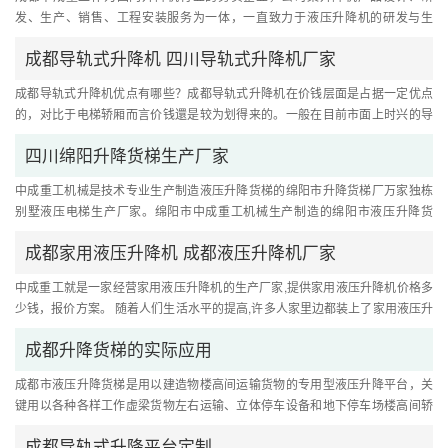
发、生产、销售、工程安装服务为一体，一直致力于液压升降机的研发与生
产，可以为您定制生产各种液压升....
成都导轨式升降机 四川导轨式升降机厂家
成都导轨式升降机优点有哪些？成都导轨式升降机在价钱层面是占据一定优点
的，对比于电梯轿厢而言价钱還是较为划得来的。一般在目前市面上时兴的导
轨式升降机一般全是上升2-4层....
四川绵阳升降货梯生产厂家
中成重工机械是技术专业生产制造液压升降货梯的绵阳市升降货梯厂万家独栋
别墅液压电梯生产厂家。绵阳市中成重工机械生产制造的绵阳市液压升降货
梯、独栋别墅液压电梯、液压升....
成都家用液压升降机 成都液压升降机厂家
中成重工就是一家经营家用液压升降机的生产厂家,提供家用液压升降机价格多
少钱，报价方案。 随着人们生活水平的提高,许多人家里边都装上了家用液压升
降机,也有人叫做家用电梯或....
成都升降货梯的实际应用
成都市液压升降货梯是用以建造物楼高间运输货物的专用型液压升降平台，关
键用以各种各样工作虚梁货物左右运输、立体停车设备和地下停车场楼高间轿
车升举等。液压货梯液压机管....
成都导轨式升降平台定制