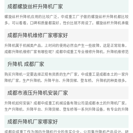
库、航天、航空、核电、物流....
成都螺旋丝杆升降机厂家
螺旋丝杆升降机应用的比较广泛，中成重工厂子做的螺旋丝杆升降机都比较
多，可以看看，口碑和质量都蛮好，性价比就不用说了。螺旋丝杆升降机承载
能力2.5120T。具有结构紧凑、体积....
成都升降机维修厂家哪家好
升降机属于机械类产品，上时间的使用必然会产生一些故障，这是正常现象，
成都升降机维修厂家有哪些呢？成都中成重工专业维修升降机，升降机维修范
围：全国范围皆可维修，根据....
升降机 成都厂家
购买升降机一定要选择正规有资质的生产厂家，中成重工是成都本土的一家升
降机厂家，生产升降机、升降平台、升降货梯、登车桥。 升降机的种类很多。
比较常用的是：移动式升降机....
成都市液压升降机安装厂家
升降机如何安装？成都中成重工机械设备有限公司是成都本土的升降机厂家，
生产升降机、升降平台、升降货梯、登车桥等一系列升降设备，有专业的升降
机安装人员。 下面为大家详解....
成都升降机厂家哪家好
成都中成重工作为国内升降机行业的务实企业，公司集升降机产品设计、研