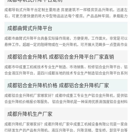
成都导轨式升降平台定制主要用途 房屋建筑不一样楼房货品升降机，迅速左
右，可更方便快捷的将大中型物品运达每个楼房。产品品种牢固，承载能力
大，升降机稳定，安裝维护保养简....
成都曲臂式升降平台
成都市曲臂式升降平台具备实际操作简易，方便使用，工作面大，非常是可以
悬伸工作，超越一定的阻碍物或在一处升降机，可开展大范畴多一点登高作业
的特性，极大地提高了工作效....
成都铝合金升降机 成都铝合金升降平台厂家直销
成都市中成重工机械技术专业生产制造、市场销售、检修铝合金升降平台、铝
合金液压升降平台，是四川成都当地的技术专业生产制造铝合金升降平台系列
产品的生产厂家。....
成都铝合金升降机价格 成都铝合金升降机厂家
成都铝合金升降机厂家哪家好？成都中成重工专业生产铝合金升降机，提供铝
合金升降机价格报价等服务。 铝合金升降机是一种采用优质高强度铝合金材料
打造而成的高空升降作业设备....
成都升降机生产厂家
成都升降机厂家哪家好？成都升降机厂家中成重工机械设备有限公司是一家自
行研发生产的产品有升降机、液压升降平台、升降货梯、登车桥、卸货平台等