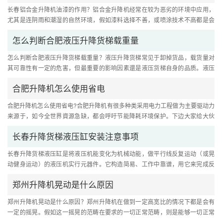
长春铝合金升降机油漆的作用？铝合金升降机经常在较为恶劣的环境中应用，
尤其是连阴雨和潮湿的自然环境，假如漆料选择不善，或喷涂技术不高都是会
导致漆料坠落。升降机漆的功....
怎么判断合肥液压升降货梯载重量
怎么判断合肥液压升降货梯载重量？液压升降货梯常见于卸掉货品，载货量对
其可靠性有一定的危害，但最重要的影响因素還是液压货梯自身的品质。液压
升降货梯的主要用途十分普遍....
合肥升降机怎么使用省电
合肥升降机怎么使用省电?合肥升降机有很多种类采用电力工程做为主要驱动力
来源于，如今全世界資源急缺，都会呼吁节能降耗环境保护。下边大家给大伙
儿细心小结一下应用全过程中....
长春升降货梯液压缸安装注意事项
长春升降货梯液压缸是将液压机能变化为机械动能，做平行线反复运动（或晃
动健身运动）的液压机实行元器件。它构造简易、工作中靠谱，用它来完成反
复运动时，可免除降速设备，....
郑州升降机晃动是什么原因
郑州升降机晃动是什么原因？郑州升降机在做到一定高宽比的情况下都是会有
一定的摇晃。假如这一摇晃的范畴在要求的一切正常范畴，则是能够一切正常