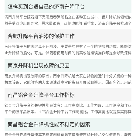
应用的。假如出現了比较严重....
怎样买到合适自己的济南升降平台
济南升降平台随着如下完雨后春笋般临立在各种工业城市，但升降机械领域依
然是受欢迎出现异常，需求量很高，从侧边能够 看得出，济南升降平台推动全
部领域的发展趋势及其大家的....
合肥升降平台油漆的保护工作
液压升降平台的表层离不开喷漆，主要是的具有了一个防护层的功效。能够防
止升降机的脆化，可是，伴随着使用时间的提高或是错误操作都是会导致漆料
的掉下来。那麼大家应当怎样....
南京升降机出现故障的原因
南京升降机出现故障的原因，南京升降机是大家在货物搬运时十分关键的一种
机器设备，它能够协助大家迅速对高空的货品开展装卸搬运，因而它的运用范
畴十分普遍。在应用南京升降....
南昌铝合金升降平台工作指标
铝合金升降平台的关键性能参数有：工作高宽比、工作力度、工作速率和作业
平台的装车品质等。 1.铝合金升降平台工作高宽比。工作高宽比就是指实际操
作服务平台底端离路面的高宽....
南昌铝合金升降机性能不稳定的因素
铝合金升降机升举速率不稳定剖析与防范措施液压机升降机交付使用后，能做