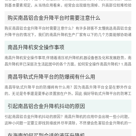
到基本要素规定，从当场应用看来，经常会出现烟包滑掉、升高部位较难检验
找不着负相关、上升有冲击性....
购买南昌铝合金升降平台时需要注意什么
购买南昌铝合金升降平台时需要注意什么？有许多顾客不太懂挑选南昌铝合金
升降平台的情况下，我们的南昌升降机生产厂家有以下的几个方面能够协助诸
位顾客确立挑选的关键点。下....
南昌升降机安全操作事项
南昌升降机安全操作事项,伴随着液压机升降机机器设备普及化和发展趋势，南
昌升降机早已深层次生活起居中的各个方面，如何安全操作南昌升降机? 1.南昌
升降机安裝后的工程验收，....
南昌导轨式升降平台的防爆阀有什么用
南昌导轨式升降平台的防爆阀有什么用？因为南昌升降平台全是在野外作业
的，无论是冬季還是夏季必须置放在户外。因此 搞好导轨式升降平台的防寒工
作中十分的关键。 一般要是达....
引起南昌铝合金升降机抖动的原因
引起南昌铝合金升降机抖动的原因？南昌升降机的应用中会出現一些小问题，
这种小问题一定要立即找到缘故并尽早清除，不然便会危害铝合金升降机的一
切正常工作中。 1.电源电压不....
在海南如何买到合适的液压升降机