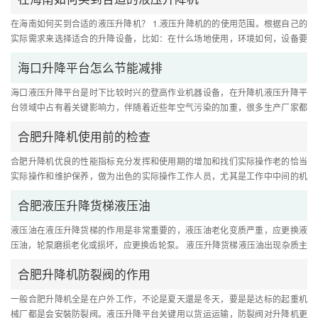
在海南如何买到合适的液压升降机？ 1.液压升降机的的使用范围。根据自己的
实际需求来选择适合的升降设备，比如：在什么场地使用，环境如何，设备要
求升降多少，尺寸，升高，额....
海口升降平台怎么节能减排
海口液压升降平台是时下比较时兴的登高作业机器设备，在升降机液压升降平
台领域中占有着关键影响力，伴随着近些年空气污染的加重，很多生产厂家都
会从生产工艺和机器设备自身....
合肥升降机使用前的检查
合肥升降机优良的性能指标充分发挥和使用期的增加和找们实际操作老的恰当
实际操作和维护保养，做为出色的实际操作工作人员，尤其是工作中中间的机
器设备查验都应当做什么呢？....
合肥液压升降货梯液压油
液压油在液压升降货梯的作用是非常重要的，液压油老化变质严重，应更换液
压油，轮泵磨损老化或损坏，应更换齿轮泵。 液压升降货梯液压油出现杂质主
要有3种类型，即固态杂质（....
合肥升降机防裂阀的作用
一般合肥升降机全是在户外工作，不论是夏天還是冬天，要是是达标的起重机
械厂都是会安裝防裂阀。液压升降平台关键用以货运运输，防裂阀对升降机更