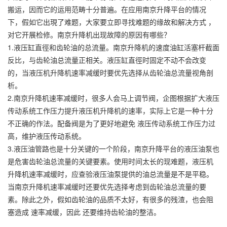
搬运，因而它的运用范畴十分普遍。在应用南京升降平台的情况
下，假如它出現了难题，大家要立即寻找难题的缘故和解决方式 ，
对它开展检修。南京升降机出现故障的原因有哪些？
1.液压缸直徑和齿轮油的总流量。南京升降机的速度油缸活塞杆截面
反比，与齿轮油总流量正相关。液压缸直徑时固定不动不会改变
的，当液压机升降机速率减缓时要优先选择从齿轮油总流量视角剖
析。
2.南京升降机速率减缓时，很多人会马上调节阀，企图根据扩大液压
传动系统工作压力提升液压机升降机的速率，实际上它是一种十分
不正确的作法。配备阀是为了更好地避免 液压传动系统工作压力过
高，维护液压传动系统。
3.液压油管路也是十分关键的一个阶段，南京升降平台的液压油泵也
是危害齿轮油总流量的关键要素。使用时间太长的现难题，液压机
升降机速率减缓时，应查验液压油泵提供的油总流量是不是平稳。
当南京升降机速率减缓时还要优先选择考虑到齿轮油总流量的要
素。除此之外，假如齿轮油的品质不太好，有很多的残渣，也会阻
塞造成 速率减缓，因此 还要维持齿轮油的整洁。