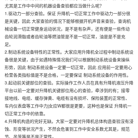
尤其是工作中中间的机器设备查验都应当做什么呢？
1.驱动力一部分查验。保证 升降机一切正常工作中驱动力一部分很
是关键，因此 大家查验的情况下能够根据开机声音来查验，查询机
械设备一切正常健身运动状况，是不是有杂声，还有便是一些传动
齿轮润滑脂或者齿轮油等燃油管是不是一切正常，油是是不是充
足。
2.制动系统设备特性的正常性。大家应用升降机全过程中制动系统设
备很是关键，由于如遇特殊情况我们可以根据制动系统设备来操纵
形势，因此 制动系统设备一定要一切正常，因此 应用前一定要用心
检萱各类指标值是不是合格，一定要保证 制动系统设备的作用性。
3.起动前关键部位的查验。实际操作工作人员在具有升降机液压升降
平台以前一定要对升降机关键部位用心的查验，牵涉到的有；接零
接地线、电缆、缓存弹黄、电缆有没有损坏、保险装置的正常性、
车内仪表盘等工作中力j女应W都很是更要，这种也是保证 升降机一
切正常工作中的依靠。
4.升降机构造的完好无缺。大家一定要对升降机总体构造查验沒有浸
蚀、形变等状况产生，不然会危害到工作中安全系数尤其是，规范
节、吊笼等是不是正常性。