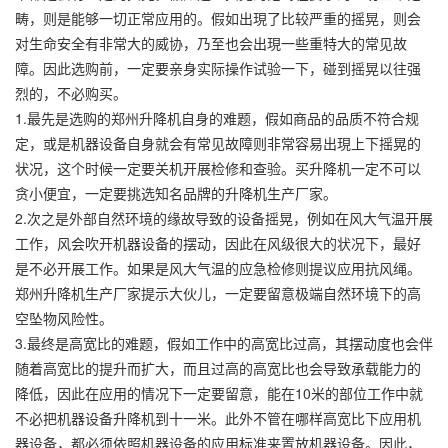
畴，则是能够一切正常应用的。假如出現了比较严重的摇晃，则会
对生命安全有非常大的威协，乃至也会出現一些重特大的常见故
障。因此选购前，一定要亲身实际操作试验一下，碰到摇晃以往强
烈的，不必购买。
1.最先是选购的郑州升降机自身的难题，假如商品的品质不符合规
定，或是机器设备自身就会有常见故障则非常容易出現上下摇晃的
状况，这个时候一定要关机开展检修和查验。买升降机一定不可以
贪小便宜，一定要挑选知名品牌的升降机生产厂家。
2.次之是外部自然环境的缘故导致的设备摇晃，例如在风大气温开展
工作，风会吹开机器设备的摆动，因此在风级很大的状况下，最好
是不必开展工作。如果是风大气温的应急检修则提议应用抗风绳。
郑州升降机生产厂家提示大伙儿，一定要留意极端自然环境下的高
空坠物风险性。
3.最终是高宽比的难题，假如工作中的高宽比过高，其摆动度也会伴
随着高宽比的提升而扩大，而且过高的高宽比也会导致承载能力的
降低，因此在应用的情况下一定要留意，能在10米的部位工作中就
不必把机器设备升降机到十一米。此外不管在哪样高宽比下应用机
器设备，都必须依照机器设备的应用标准来置放机器设备。因此，