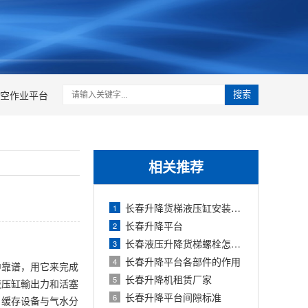
空作业平台
搜索
相关推荐
长春升降货梯液压缸安装注意事项
1
长春升降平台
2
长春液压升降货梯螺栓怎么紧固
3
长春升降平台各部件的作用
4
中靠谱，用它来完成
长春升降机租赁厂家
5
液压缸輸出力和活塞
长春升降平台间隙标准
6
。缓存设备与气水分