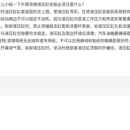
伙儿小结一下升降货梯液压缸安裝必须注意什么？
压时油压缸缸套成孤形往上翘，使液压缸弯折。在将液压缸安裝到系统软
的径向两边不可以固定不动死。因为液压缸内受液工作压力和热变形等要
变。拆卸液压缸时，禁止用锤敲击缸套和活塞杆表层，如液压缸缸孔和活
与液压缸空隙要符合规定。液压缸及周边环境应清理；汽车油箱要确保密
脏物;清理得用无丝绒布或专用纸；不可以应用麻线和粘结剂做橡胶密封件
栓开展排气管。拆卸液压缸时，坚决杜绝损害液压缸顶部的外螺纹、液压