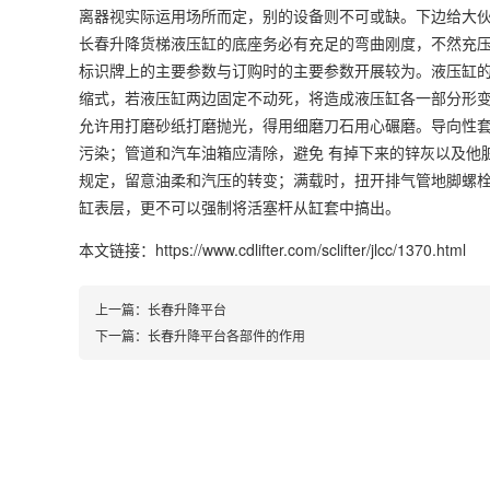
离器视实际运用场所而定，别的设备则不可或缺。下边给大
长春升降货梯液压缸的底座务必有充足的弯曲刚度，不然充
标识牌上的主要参数与订购时的主要参数开展较为。液压缸
缩式，若液压缸两边固定不动死，将造成液压缸各一部分形
允许用打磨砂纸打磨抛光，得用细磨刀石用心碾磨。导向性套
污染；管道和汽车油箱应清除，避免 有掉下来的锌灰以及他
规定，留意油柔和汽压的转变；满载时，扭开排气管地脚螺
缸表层，更不可以强制将活塞杆从缸套中搞出。
本文链接：https://www.cdlifter.com/sclifter/jlcc/1370.html
上一篇：
长春升降平台
下一篇：
长春升降平台各部件的作用