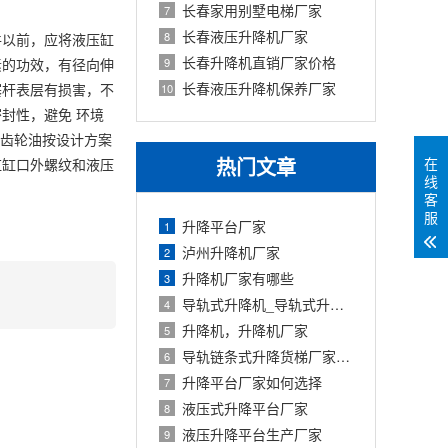
长春家用别墅电梯厂家
7
长春液压升降机厂家
8
件以前，应将液压缸
长春升降机直销厂家价格
素的功效，有径向伸
9
长春液压升降机保养厂家
塞杆表层有损害，不
10
封性，避免 环境
;齿轮油按设计方案
热门文章
在
缸缸口外螺纹和液压
线
客
服
升降平台厂家
1
泸州升降机厂家
2
升降机厂家有哪些
3
导轨式升降机_导轨式升降平台厂家
4
升降机，升降机厂家
5
导轨链条式升降货梯厂家定制
6
升降平台厂家如何选择
7
液压式升降平台厂家
8
液压升降平台生产厂家
9