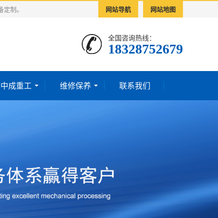
备定制。
网站导航
网站地图
全国咨询热线：
18328752679‬
于中成重工
维修保养
联系我们