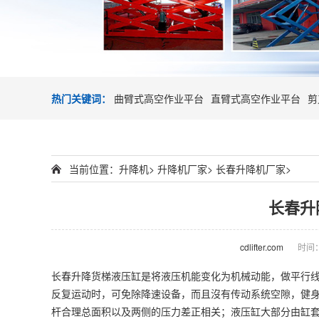
热门关键词：
曲臂式高空作业平台
直臂式高空作业平台
剪
当前位置：
升降机
>
升降机厂家
>
长春升降机厂家
>
长春升
cdlifter.com
时间：2
长春
升降货梯
液压缸是将液压机能变化为机械动能，做平行
反复运动时，可免除降速设备，而且沒有传动系统空隙，健
杆合理总面积以及两侧的压力差正相关；液压缸大部分由缸