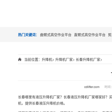
热门关键词：
曲臂式高空作业平台
直臂式高空作业平台
剪
当前位置：
升降机
>
升降机厂家
>
长春升降机厂家
>
cdlifter.com
时间：2
长春哪里有液压
升降机
厂家？长春液压
升降机厂家
哪家好？
机，提供长春液压升降机价格。