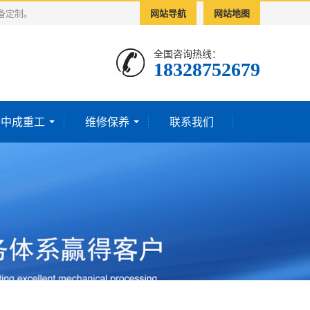
备定制。
网站导航
网站地图
全国咨询热线：
18328752679‬
于中成重工
维修保养
联系我们