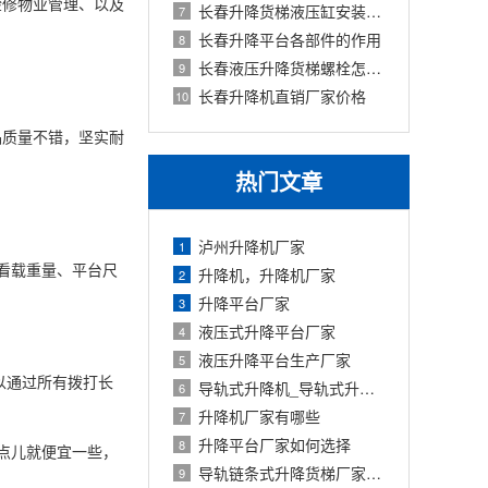
检修物业管理、以及
长春升降货梯液压缸安装注意事项
7
长春升降平台各部件的作用
8
长春液压升降货梯螺栓怎么紧固
9
长春升降机直销厂家价格
10
品质量不错，坚实耐
热门文章
泸州升降机厂家
1
看载重量、平台尺
升降机，升降机厂家
2
升降平台厂家
3
液压式升降平台厂家
4
液压升降平台生产厂家
5
以通过所有拨打长
导轨式升降机_导轨式升降平台厂家
6
升降机厂家有哪些
7
升降平台厂家如何选择
8
小点儿就便宜一些，
导轨链条式升降货梯厂家定制
9