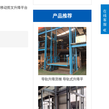
以移动剪叉升降平台
在
产品推荐
线
客
服
导轨升降货梯 导轨式升降平
台