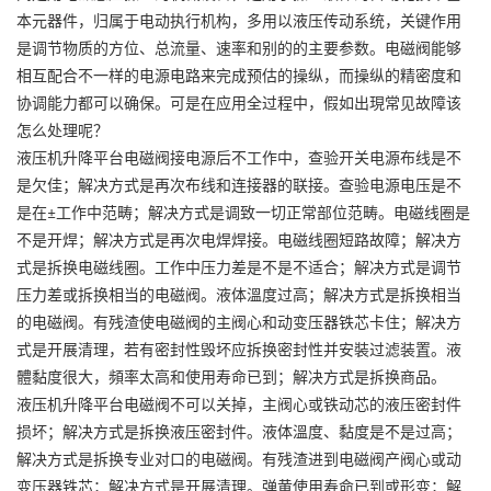
本元器件，归属于电动执行机构，多用以液压传动系统，关键作用
是调节物质的方位、总流量、速率和别的的主要参数。电磁阀能够
相互配合不一样的电源电路来完成预估的操纵，而操纵的精密度和
协调能力都可以确保。可是在应用全过程中，假如出現常见故障该
怎么处理呢？
液压机升降平台电磁阀接电源后不工作中，查验开关电源布线是不
是欠佳；解决方式是再次布线和连接器的联接。查验电源电压是不
是在±工作中范畴；解决方式是调致一切正常部位范畴。电磁线圈是
不是开焊；解决方式是再次电焊焊接。电磁线圈短路故障；解决方
式是拆换电磁线圈。工作中压力差是不是不适合；解决方式是调节
压力差或拆换相当的电磁阀。液体溫度过高；解决方式是拆换相当
的电磁阀。有残渣使电磁阀的主阀心和动变压器铁芯卡住；解决方
式是开展清理，若有密封性毁坏应拆换密封性并安裝过滤装置。液
體黏度很大，頻率太高和使用寿命已到；解决方式是拆换商品。
液压机升降平台电磁阀不可以关掉，主阀心或铁动芯的液压密封件
损坏；解决方式是拆换液压密封件。液体溫度、黏度是不是过高；
解决方式是拆换专业对口的电磁阀。有残渣进到电磁阀产阀心或动
变压器铁芯；解决方式是开展清理。弹黄使用寿命已到或形变；解