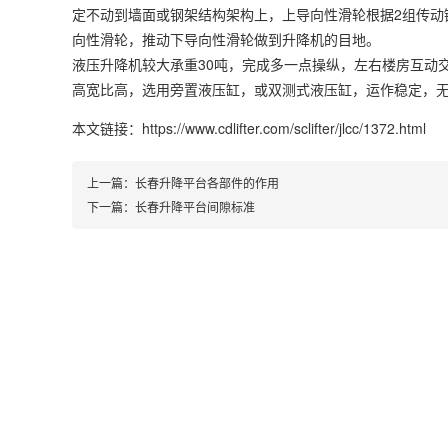
定不动到墙面或钢架结构架构上，上导向性滑轮根据2组传动
向性滑轮，推动下导向性滑轮做到升降机的目地。
液压升降机较大承重30吨，完成多一点操纵，左右楼房互动
高宽比高，选用旁置液压缸，或双测式液压缸，运作稳定，
本文链接：https://www.cdlifter.com/sclifter/jlcc/1372.html
上一篇：
长春升降平台各部件的作用
下一篇：
长春升降平台间隙标准