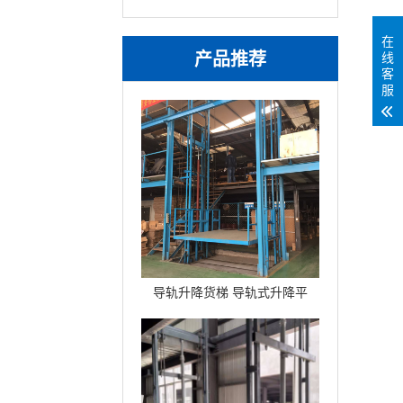
在
产品推荐
线
客
服
导轨升降货梯 导轨式升降平
台