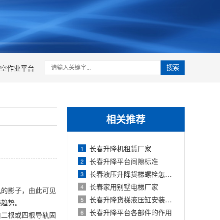
空作业平台
搜索
相关推荐
长春升降机租赁厂家
1
长春升降平台间隙标准
2
长春液压升降货梯螺栓怎么紧固
3
长春家用别墅电梯厂家
4
机的影子，由此可见
长春升降货梯液压缸安装注意事项
5
展趋势。
长春升降平台各部件的作用
6
由二根或四根导轨固