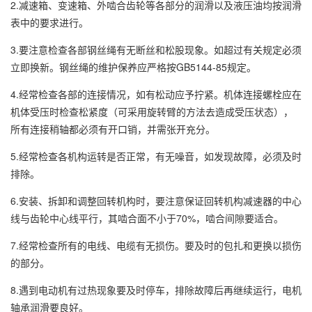
2.减速箱、变速箱、外啮合齿轮等各部分的润滑以及液压油均按润滑
表中的要求进行。
3.要注意检查各部钢丝绳有无断丝和松股现象。如超过有关规定必须
立即换新。钢丝绳的维护保养应严格按GB5144-85规定。
4.经常检查各部的连接情况，如有松动应予拧紧。机体连接螺栓应在
机体受压时检查松紧度（可采用旋转臂的方法去造成受压状态），
所有连接稍轴都必须有开口销，并需张开充分。
5.经常检查各机构运转是否正常，有无噪音，如发现故障，必须及时
排除。
6.安装、拆卸和调整回转机构时，要注意保证回转机构减速器的中心
线与齿轮中心线平行，其啮合面不小于70%，啮合间隙要适合。
7.经常检查所有的电线、电缆有无损伤。要及时的包扎和更换以损伤
的部分。
8.遇到电动机有过热现象要及时停车，排除故障后再继续运行，电机
轴承润滑要良好。