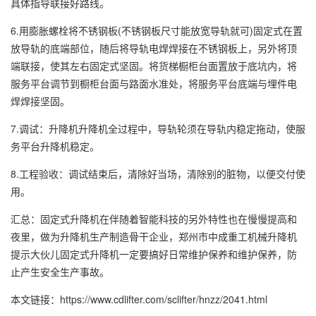
具体指导联接好路线。
6.用膨胀螺栓将不锈钢板(不锈钢板尺寸能放宽导轨就可)固定式在置
放导轨的底端部位，随后将导轨电焊焊接在不锈钢板上，另外将顶
端联接，使其左右固定式坚固。将货梯橱柜台面置放于底坑内，将
服务平台调节到橱柜台面与路面水准处，将服务平台底端与埋件电
焊焊接坚固。
7.调试：升降机升降机全过程中，导轨轮须在导轨内稳定拖动，使服
务平台升降机稳定。
8.工程验收：调试结束后，清除好当场，清除别的脏物，以便交付使
用。
汇总：固定式升降机在伴随着智能科技的另外特性也在慢慢提高和
夜里，做为升降机生产制造骨干企业，郑州市中成重工机械升降机
提示大伙儿固定式升降机一定要搞好日常维护保养和维护保养，防
止产生安全生产事故。
本文链接：https://www.cdlifter.com/sclifter/hnzz/2041.html