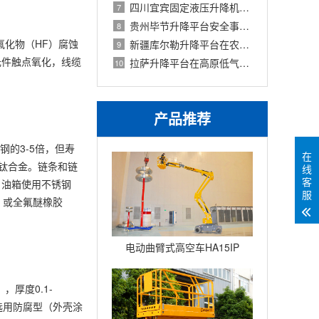
四川宜宾固定液压升降机液压油缸密封件
7
贵州毕节升降平台安全事故案例分析（
8
氟化物（HF）腐蚀
新疆库尔勒升降平台在农业灌溉场景的应
9
元件触点氧化，线缆
拉萨升降平台在高原低气压环境下的液压
10
产品推荐
钢的3-5倍，但寿
在
或钛合金。链条和链
线
客
：油箱使用不锈钢
服
）或全氟醚橡胶
电动曲臂式高空车HA15IP
厚度0.1-
选用防腐型（外壳涂