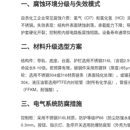
一、腐蚀环境分级与失效模式
自贡化工企业常见腐蚀介质：氯气（Cl?）和氯化氢（HCl
不锈钢。失效表现：结构件表面锈蚀剥落，承载能力下降；
护套硬化开裂；控制柜内部电路板腐蚀短路。设备寿命通常仅为
二、材料升级选型方案
结构件：导轨、底座、台面、护栏选用不锈钢316L（含钼2.
命延长8-10倍。若预算有限，碳钢件采用热镀锌（厚度≥85
轮：选用不锈钢304或316材质链条（表面钝化处理），或
304，液压油管选用PTFE内衬软管（耐所有化学品），管
（FFKM，耐强酸）。
三、电气系统防腐措施
控制柜：采用不锈钢316L材质，防护等级IP66（防尘防强
0.3mm。按钮、指示灯、急停开关选用防爆防腐型（外壳