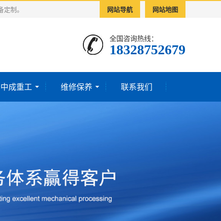
备定制。
网站导航
网站地图
全国咨询热线：
18328752679‬
于中成重工
维修保养
联系我们