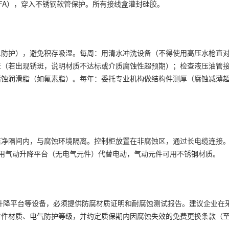
FA），穿入不锈钢软管保护。所有接线盒灌封硅胶。
人防护），避免积存吸湿。每周：用清水冲洗设备（不得使用高压水枪直
斑（若出现锈斑，说明材质不达标或介质腐蚀性超预期）；检查液压油管
蚀润滑脂（如氟素脂）。每年：委托专业机构做结构件测厚（腐蚀减薄超
洁净隔间内，与腐蚀环境隔离。控制柜放置在非腐蚀区，通过长电缆连接
使用气动升降平台（无电气元件）代替电动，气动元件可用不锈钢材质。
用升降平台等设备，必须提供防腐材质证明和耐腐蚀测试报告。建议企业在
件材质、电气防护等级，并约定质保期内因腐蚀失效的免费更换条款（至