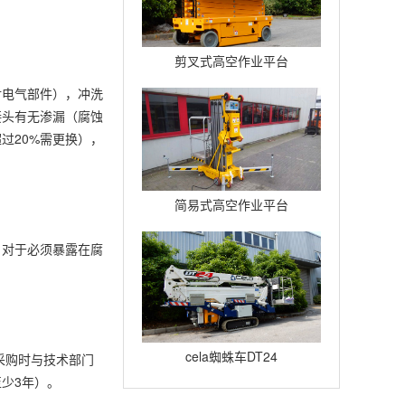
剪叉式高空作业平台
Compact12
对电气部件），冲洗
接头有无渗漏（腐蚀
过20%需更换），
简易式高空作业平台
Quickup7
。对于必须暴露在腐
cela蜘蛛车DT24
采购时与技术部门
少3年）。