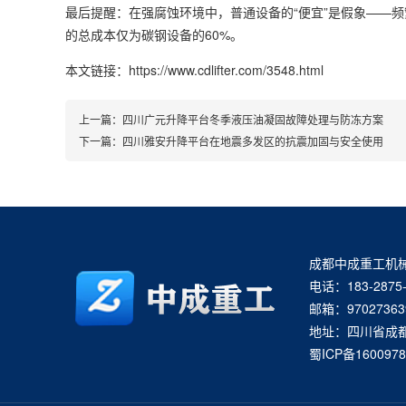
最后提醒：在强腐蚀环境中，普通设备的“便宜”是假象——频
的总成本仅为碳钢设备的60%。
本文链接：https://www.cdlifter.com/3548.html
上一篇：
四川广元升降平台冬季液压油凝固故障处理与防冻方案
下一篇：
四川雅安升降平台在地震多发区的抗震加固与安全使用
成都中成重工机
电话：183-2875-
邮箱：97027363
地址：四川省成
蜀ICP备1600978