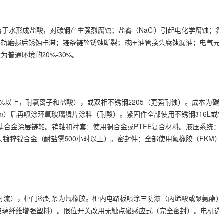
）溶于水形成盐酸，对碳钢产生强烈腐蚀；盐雾（NaCl）引起电化学腐蚀；
导轨磨损后锈蚀卡滞；链条链轮锈蚀断裂；液压油管接头腐蚀漏油；电气
普通环境的20%-30%。
5%以上，耐氯离子和盐酸），或双相不锈钢2205（更强耐蚀）。成本为碳
μm）后再喷涂环氧玻璃鳞片涂料（耐酸）。紧固件全部使用不锈钢316L
镍基合金涂层链轮。销轴和衬套：使用铜合金或PTFE复合材料。液压系统
接头镀锌镍合金（耐盐雾500小时以上）。密封件：全部使用氟橡胶（FKM
水射流），柜门密封条为氟橡胶。柜内电路板喷涂三防漆（丙烯酸或聚氨酯），
为玻璃纤维增强塑料）。限位开关改用无触点磁感应式（完全密封）。电机