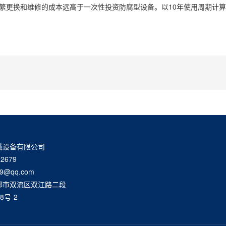
繁更换和维修的成本远高于一次性投资防腐型设备。以10年使用周期计算，
械设备有限公司
2679
9@qq.com
都市双流区双江路二段
8号-2