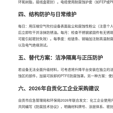
环氧树脂，接线盒密封）。电缆使用耐腐蚀护套（如FEP或P
四、结构防护与日常维护
每日：用压缩空气吹扫设备表面盐尘和腐蚀性粉尘（注意个
后立即吹干并涂抹防锈油。每月：检查不锈钢紧固件有无锈
可能引起密封失效）。每季度：给链条、销轴加注耐高温耐腐
以及电气绝缘测试。
五、替代方案：洁净隔离与正压防护
若设备无法全面升级材料，可考虑将升降平台安装在独立的
蚀区的部件，加装可拆卸的PTFE防腐蚀罩。另一种方案：
六、2026年自贡化工企业采购建议
自贡市应急管理局和环保局2026年联合发文：化工企业使
共同编写《防腐技术协议》，明确材料牌号、涂层体系、密封