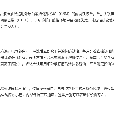
）。液压油管选用外层为氯磺化聚乙烯（CSM）的耐腐蚀胶管，管接头镀
聚四氟乙烯（PTFE），丁腈橡胶在酸性环境中会溶胀失效。液压油建议使
水分易侵入）。
注意避开电气部件），冲洗后立即吹干并涂抹防锈油。每月：检查控制柜
否出现锈斑（若有，表明材质不合格或氯离子浓度过高）。每季度：给所
（氯离子腐蚀），轻微点蚀可用细砂纸打磨后涂抹防锈油，严重则更换油
VC或玻璃钢材质），仅留操作窗口。电气控制柜可移出腐蚀区域，通过
防尘防腐蚀小屋，内部保持正压通风。这些措施可显著延长设备寿命。