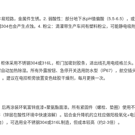
易短路，金属件生锈。2. 弱酸性：部分地下水pH值偏酸（5.5-6.5）
304也会产生点蚀。4. 粉尘：滴灌带生产车间有塑料粉尘，可能静电吸附
，柜体采用不锈钢304或316L，柜门加密封胶条，进出线孔用电缆格兰头
0%时自动加热除湿。所有外露按钮、急停开关选用防水型（IP67），航空
R）。建议在电控柜旁放置变色硅胶干燥剂，每月更换一次。
）后再涂装环氧富锌底漆+聚氨酯面漆。所有紧固件（螺栓、垫圈）使用不锈
件（锌层在酸性环境中快速溶解）。铝合金
升降机
的立柱应做阳极氧化+电
），可选用全不锈钢304或316L制造，但成本较高（约2-3倍）。