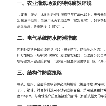
一、农业灌溉场景的特殊腐蚀环境
1. 潮湿：泵站、水池附近相对湿度常年在80%以上，电气元件
3. 氯离子腐蚀：灌溉用水含氯消毒剂（如次氯酸），对不锈钢
高温高湿，冬季寒冷（-15℃）。
二、电气系统防水防潮措施
控制柜防护等级必须达到IP65（完全防尘、防低压水射流）
PTC加热器（功率50-100W）和湿度控制器，当湿度＞8
机接线盒用密封胶封堵，电缆使用耐油耐腐蚀护套（如 PU
三、结构件防腐策略
导轨、底座、台面等碳钢部件必须热镀锌（镀层厚度≥85μm
子）。销轴、衬套材料选用不锈钢或铜合金，禁用普通镀锌
度≥15μm。与腐蚀性介质直接接触的部件（如酸洗槽旁的平台