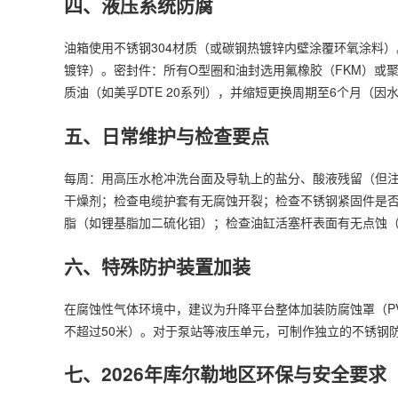
四、液压系统防腐
油箱使用不锈钢304材质（或碳钢热镀锌内壁涂覆环氧涂料
镀锌）。密封件：所有O型圈和油封选用氟橡胶（FKM）或
质油（如美孚DTE 20系列），并缩短更换周期至6个月（因
五、日常维护与检查要点
每周：用高压水枪冲洗台面及导轨上的盐分、酸液残留（但
干燥剂；检查电缆护套有无腐蚀开裂；检查不锈钢紧固件是
脂（如锂基脂加二硫化钼）；检查油缸活塞杆表面有无点蚀
六、特殊防护装置加装
在腐蚀性气体环境中，建议为升降平台整体加装防腐蚀罩（P
不超过50米）。对于泵站等液压单元，可制作独立的不锈钢
七、2026年库尔勒地区环保与安全要求