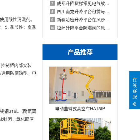
成都升降货梯常见电气故障代码速查与复
7
四川南充升降平台租赁与购买经济性对比
8
，或使用酸性清洗剂。
新疆哈密升降平台在风沙环境中的防护与
9
。5. 季节性：夏季
拉萨升降平台防爆阀的原理、测试与失效
10
产品推荐
。控制柜内部安装
插头选用防腐蚀型。电
在
线
客
服
电动曲臂式高空车HA15IP
钢316L（耐氯离
泳封闭，氧化膜厚