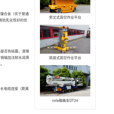
锌镍合金（优于普通
剪叉式高空作业平台
用抗乳化性好的优
Compact12
内是否有结露，清理
有销轴加注耐水润滑
简易式高空作业平台
缸。
Quickup7
延长电缆连接（距离
cela蜘蛛车DT24