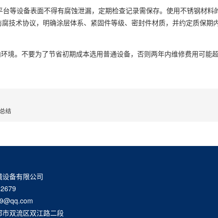
降平台等设备表面不得有腐蚀泄漏，定期检查记录需保存。使用不锈钢材料
签订防腐技术协议，明确涂层体系、紧固件等级、密封件材质，并约定质保期
内环境。不要为了节省初期成本选用普通设备，否则两年内维修费用可能
训总结
械设备有限公司
2679
9@qq.com
都市双流区双江路二段