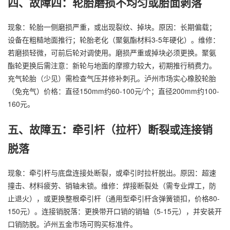
四、故障四：轮胎磨损不均匀或胎面剥落
现象：轮胎一侧磨损严重，或出现裂纹、掉块。原因：长期偏载；
设备在粗糙地面推行；轮胎老化（聚氨酯材料3-5年硬化）。维修：
若磨损轻微，可前后轮对调使用。磨损严重或掉块必须更换。聚氨
酯轮更换后需注意：新轮与地面的摩擦力较大，初期推行稍费力。
充气轮胎（少见）需检查气压并修补刺孔。泸州市场实心橡胶轮胎
（免充气）价格：直径150mm约60-100元/个；直径200mm约100-
160元。
五、故障五：牵引杆（拉杆）断裂或连接销
脱落
现象：牵引杆与底盘连接处断裂，或牵引时拉杆脱出。原因：超速
撞击、材料疲劳、销轴未锁。维修：焊接断裂处（需专业焊工，防
止退火），或更换整根牵引杆（通用型牵引杆含弹簧锁扣，价格80-
150元）。连接销脱落：更换带开口销的销轴（5-15元），并安装开
口销防脱。泸州五金市场可购买标准件。