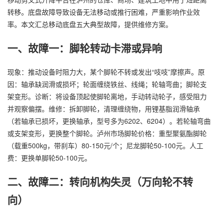
转移。底盘故障导致设备无法移动或推行困难，严重影响作业效
率。本文汇总移动底盘五大典型故障，提供维修方案。
一、故障一：脚轮转动卡滞或异响
现象：推动设备时阻力大，某个脚轮不转或发出“吱吱”摩擦声。原
因：轴承缺润滑或损坏；轮面缠绕铁丝、线绳；轮轴弯曲；脚轮支
架变形。诊断：将设备顶起使脚轮离地，手动转动轮子，感受阻力
并观察偏摆。维修：拆卸脚轮，清理缠绕物，用锂基脂润滑轴承
（若轴承已损坏，更换轴承，型号多为6202、6204）。若轮轴弯曲
或支架变形，更换整个脚轮。泸州市场脚轮价格：重型聚氨酯脚轮
（载重500kg，带刹车）80-150元/个；尼龙脚轮50-100元。人工
费：更换单脚轮50-100元。
二、故障二：转向机构失灵（万向轮不转
向）