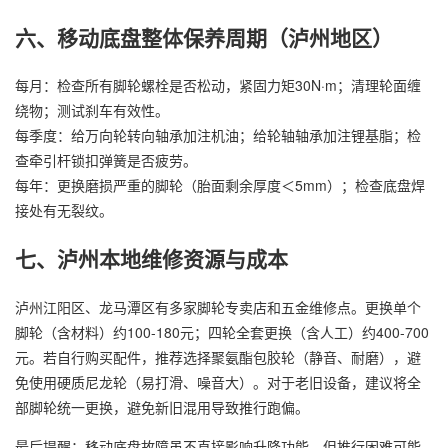
六、移动底盘整体保养周期（泸州地区）
每月：检查所有脚轮螺栓是否松动，紧固力矩30N·m；清理轮面缠
绕物；测试刹车有效性。
每季度：给万向轮转向轴承加注机油；给轮轴轴承加注锂基脂；检
查牵引杆锁扣弹簧是否疲劳。
每年：更换磨损严重的脚轮（胎面剩余厚度＜5mm）；检查底盘焊
接处有无裂纹。
七、泸州本地维修资源与成本
泸州江阳区、龙马潭区有多家脚轮专卖店和五金维修点。更换单个
脚轮（含材料）约100-180元；四轮全套更换（含人工）约400-700
元。若自行购买配件，推荐选择聚氨酯包胶轮（静音、耐磨），避
免使用硬质尼龙轮（易打滑、噪音大）。对于老旧设备，建议将全
部脚轮统一更换，避免新旧混用导致推行跑偏。
最后提醒：移动底盘故障虽不直接影响升降功能，但推行困难可能