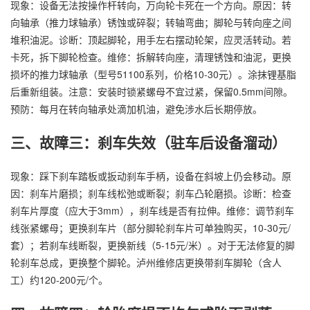
现象：设备无法按操作杆转向，万向轮卡死在一个方向。原因：转
向轴承（推力球轴承）锈蚀或碎裂；转轴弯曲；脚轮与转向座之间
堆积油泥。诊断：顶起脚轮，用手左右摆动轮架，应灵活转动。若
卡死，拆下脚轮检查。维修：拆解转向座，清理锈蚀和油泥，更换
损坏的推力球轴承（型号51100系列，价格10-30元）。涂抹锂基脂
后重新组装。注意：安装时锁紧螺母不宜过紧，保留0.5mm间隙。
预防：每月在转向轴承处滴加机油，避免涉水后长期停放。
三、故障三：刹车失效（驻车后设备溜动）
现象：踩下刹车踏板或扳动刹车手柄，设备在斜坡上仍会移动。原
因：刹车片磨损；刹车线松弛或断裂；刹车凸轮磨损。诊断：检查
刹车片厚度（应大于3mm），刹车线是否有拉伸。维修：调节刹车
线张紧螺母；更换刹车片（部分脚轮刹车片可单独购买，10-30元/
套）；若刹车线断裂，更换新线（5-15元/米）。对于无法修复的脚
轮刹车总成，更换整个脚轮。泸州维修店更换带刹车脚轮（含人
工）约120-200元/个。