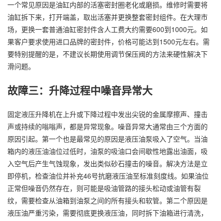
一个常见原因是油缸内部的活塞密封圈老化或磨损。维修时需要将
油缸拆下来，打开端盖，取出活塞并更换整套密封组件。在大理市
场，更换一套普通油缸密封件含人工费大约需要600到1000元。如
果客户要求使用进口品牌的密封件，价格可能达到1500元左右。需
要特别提醒的是，不建议长期使用调节保压阀的方法来硬性解决下
滑问题。
故障三：升降过程中噪音异常大
固定液压升降机在上升或下降过程中发出尖锐的金属摩擦声、撞击
声或持续的嗡嗡声，都是异常现象。噪音异常大通常由三个方面的
原因引起。第一个也是最常见的原因是液压油泵吸入了空气。当油
箱内的液压油油位过低时，油泵的吸油口会间歇性地露出油面，吸
入空气后产生气蚀现象，发出类似砂石撞击的噪音。解决方法是立
即停机，检查油位并补充46号抗磨液压油至标准刻度线。如果油位
正常但噪音仍然存在，则可能是吸油管路的接头松动或油管有裂
纹，需要检查从油箱到油泵之间的所有接头和软管。第二个原因是
液压油严重污染，需要彻底更换液压油，同时拆下油箱进行清洗，