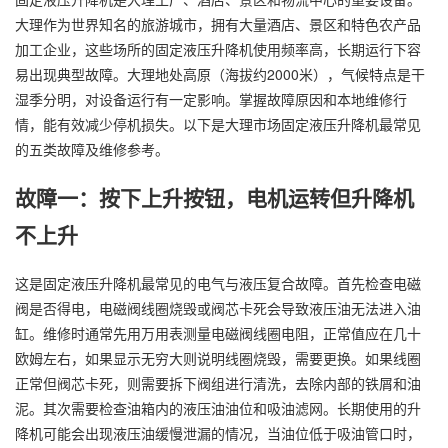
大理作为世界知名的旅游城市，拥有大量酒店、景区和特色农产品
加工企业，这些场所的固定液压升降机使用频率高，长期运行下容
易出现典型故障。大理地处高原（海拔约2000米），气候特点是干
湿季分明，对设备运行有一定影响。掌握故障原因和本地维修行
情，能有效减少停机损失。以下是大理市场固定液压升降机最常见
的五类故障及维修参考。
故障一：按下上升按钮，电机运转但升降机
不上升
这是固定液压升降机最常见的电气与液压复合故障。首先检查电磁
阀是否得电，电磁阀线圈烧毁或阀芯卡死会导致液压油无法进入油
缸。维修时通常先用万用表测量电磁阀线圈电阻，正常值应在几十
欧姆左右，如果显示无穷大则说明线圈烧毁，需要更换。如果线圈
正常但阀芯卡死，则需要拆下阀组进行清洗，去除内部的铁屑和油
泥。其次需要检查油箱内的液压油油位和吸油滤网。长期使用的升
降机可能会出现液压油缓慢泄漏的情况，当油位低于吸油管口时，