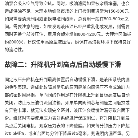
油泵会吸入空气导致空转。同时，吸油滤网如果被杂质堵塞，也会
造成供油不足。大理本地维修市场的上门检测费通常为150-300元。
如果需要清洗阀组或更换电磁阀线圈，总费用一般在500-800元之
间。需要注意的是，如果发现液压油已经严重乳化或发黑，则需要
同时更换全部液压油，费用会额外增加800-1200元。大理地区海拔
约2000米，建议使用高原型液压油，确保在高海拔环境下保持良好
的流动性。
故障二：升降机升到高点后自动缓慢下滑
固定液压升降机在升到最高位置后自动缓慢下滑，是液压系统内漏
的典型表现。造成此故障最常见的原因是单向阀保压不良或油缸内
部的密封圈磨损。单向阀的作用是在升降机上升到目标高度后自动
关闭，防止液压油倒流回油箱。如果单向阀阀芯与阀座之间磨损或
有异物卡滞，就无法实现完全密封，液压油会缓慢泄漏导致台面下
滑。维修时需要使用压力表对系统进行保压测试，将升降机升到最
高点后关闭电机，观察压力表的下降速度。如果每分钟压力下降超
过0.5MPa，或者台面每分钟下降超过5毫米，则说明内漏严重。另