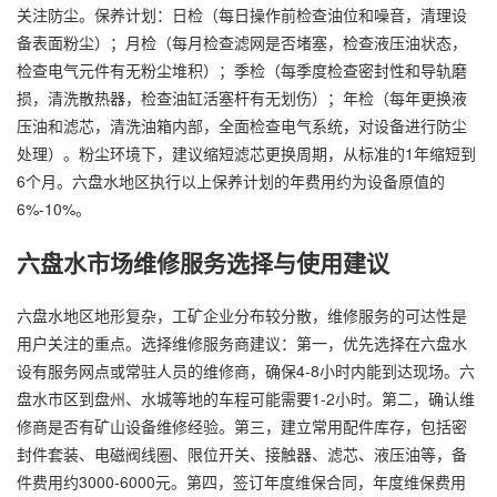
关注防尘。保养计划：日检（每日操作前检查油位和噪音，清理设
备表面粉尘）；月检（每月检查滤网是否堵塞，检查液压油状态，
检查电气元件有无粉尘堆积）；季检（每季度检查密封性和导轨磨
损，清洗散热器，检查油缸活塞杆有无划伤）；年检（每年更换液
压油和滤芯，清洗油箱内部，全面检查电气系统，对设备进行防尘
处理）。粉尘环境下，建议缩短滤芯更换周期，从标准的1年缩短到
6个月。六盘水地区执行以上保养计划的年费用约为设备原值的
6%-10%。
六盘水市场维修服务选择与使用建议
六盘水地区地形复杂，工矿企业分布较分散，维修服务的可达性是
用户关注的重点。选择维修服务商建议：第一，优先选择在六盘水
设有服务网点或常驻人员的维修商，确保4-8小时内能到达现场。六
盘水市区到盘州、水城等地的车程可能需要1-2小时。第二，确认维
修商是否有矿山设备维修经验。第三，建立常用配件库存，包括密
封件套装、电磁阀线圈、限位开关、接触器、滤芯、液压油等，备
件费用约3000-6000元。第四，签订年度维保合同，年度维保费用