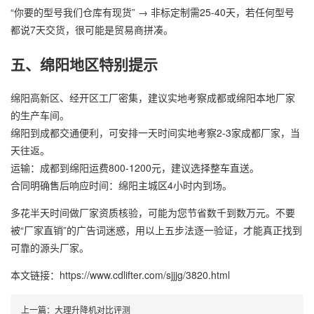
“你要的型号我们仓库有现货” → 非标定制需25-40天，若任何型号
都说7天交货，很可能是贸易商拼凑。
五、绵阳地区特别提示
绵阳高新区、经开区工厂密集，建议实地考察成都或绵阳本地厂家
的生产车间。
绵阳到成都交通便利，可安排一天时间实地考察2-3家成都厂家，当
天往返。
运输：成都到绵阳运费800-1200元，建议选择整车直送。
合同明确售后响应时间：绵阳主城区4小时内到场。
多花半天时间做厂家资质核验，可能为您节省数千到数万元。不要
被“厂家直销”的广告词迷惑，用以上五步法逐一验证，才能真正找到
可靠的源头厂家。
本文链接：https://www.cdlifter.com/sjjjg/3820.html
上一篇：
大理升降机对比评测