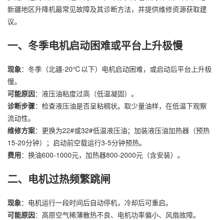
新疆地区升降机最常见故障及其诊断方法，并提供维修资源获取建
议。
一、冬季电机启动困难或平台上升极慢
现象
：冬季（北疆-20℃以下）电机启动困难，或启动后平台上升极
慢。
可能原因
：液压油粘度过高（低温凝固）。
诊断步骤
：检查液压油是否呈粘稠状。取少量油样，在低温下观察
流动性。
维修方案
：更换为22#或32#低温液压油；加装液压油加热器（预热
15-20分钟）；启动前空载运行3-5分钟预热。
费用
：换油600-1000元，加热器800-2000元（含安装）。
二、电机过热频繁跳闸
现象
：电机运行一段时间后自动停机，冷却后可重启。
可能原因
：高原空气稀薄散热不良、电机功率偏小、风扇故障。