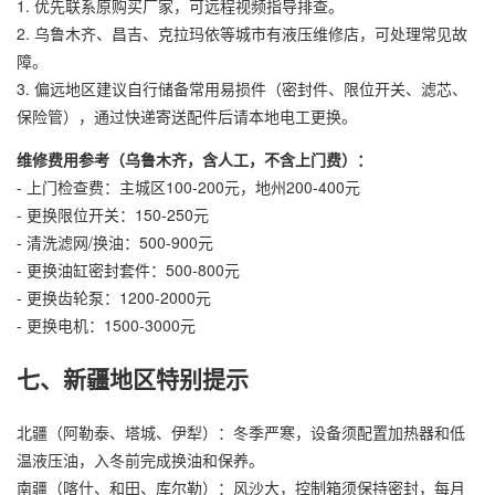
1. 优先联系原购买厂家，可远程视频指导排查。
2. 乌鲁木齐、昌吉、克拉玛依等城市有液压维修店，可处理常见故
障。
3. 偏远地区建议自行储备常用易损件（密封件、限位开关、滤芯、
保险管），通过快递寄送配件后请本地电工更换。
维修费用参考（乌鲁木齐，含人工，不含上门费）：
- 上门检查费：主城区100-200元，地州200-400元
- 更换限位开关：150-250元
- 清洗滤网/换油：500-900元
- 更换油缸密封套件：500-800元
- 更换齿轮泵：1200-2000元
- 更换电机：1500-3000元
七、新疆地区特别提示
北疆（阿勒泰、塔城、伊犁）：冬季严寒，设备须配置加热器和低
温液压油，入冬前完成换油和保养。
南疆（喀什、和田、库尔勒）：风沙大，控制箱须保持密封，每月