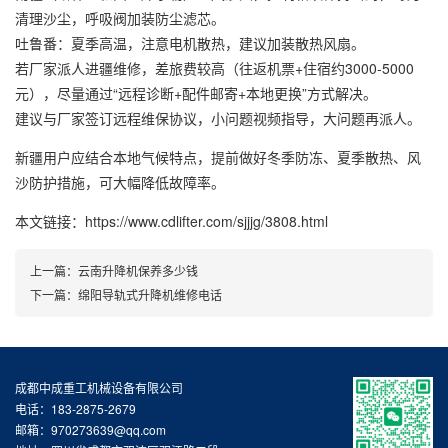
清理沙尘，呼吸阀加装防尘滤芯。
吐鲁番：夏季高温，注意电机散热，建议加装散热风扇。
若厂家派人进疆维修，差旅费较高（往返机票+住宿约3000-5000
元），尽量通过“远程诊断+配件邮寄+本地更换”方式解决。
建议与厂家签订远程维保协议，小问题视频指导，大问题再派人。
新疆用户应结合本地气候特点，提前做好冬季防冻、夏季散热、风
沙防护措施，可大幅降低故障率。
本文链接：https://www.cdlifter.com/sjjjg/3808.html
上一篇：
云南升降机保养多少钱
下一篇：
绵阳导轨式升降机维修电话
成都中成重工机械设备有限公司
电话：183-2875-2679
邮箱：970273639@qq.com