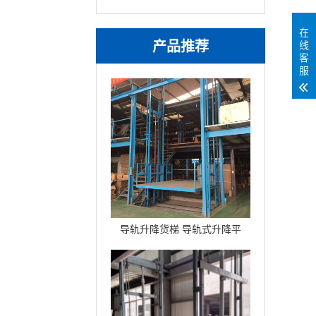
在
产品推荐
线
客
服
导轨升降货梯 导轨式升降平
台