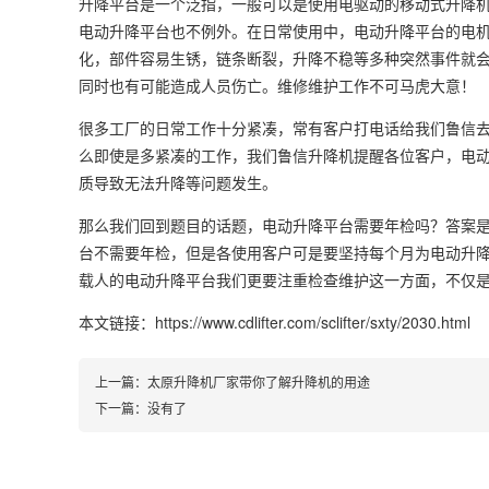
升降平台是一个泛指，一般可以是使用电驱动的移动式
升降
电动升降平台也不例外。在日常使用中，电动升降平台的电
化，部件容易生锈，链条断裂，升降不稳等多种突然事件就
同时也有可能造成人员伤亡。维修维护工作不可马虎大意！
很多工厂的日常工作十分紧凑，常有客户打电话给我们鲁信
么即使是多紧凑的工作，我们鲁信升降机提醒各位客户，电
质导致无法升降等问题发生。
那么我们回到题目的话题，电动升降平台需要年检吗？答案
台不需要年检，但是各使用客户可是要坚持每个月为电动升
载人的电动升降平台我们更要注重检查维护这一方面，不仅
本文链接：https://www.cdlifter.com/sclifter/sxty/2030.html
上一篇：
太原升降机厂家带你了解升降机的用途
下一篇：没有了