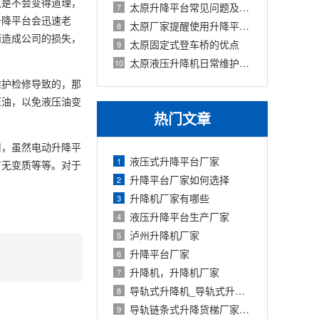
这是不会变得道理，
太原升降平台常见问题及解决方法
7
升降平台会迅速老
太原厂家提醒使用升降平台谨防触电
8
而造成公司的损失，
太原固定式登车桥的优点
9
太原液压升降机日常维护工作
10
维护检修导致的，那
压油，以免液压油变
热门文章
用，虽然电动升降平
液压式升降平台厂家
1
有无变质等等。对于
升降平台厂家如何选择
2
升降机厂家有哪些
3
液压升降平台生产厂家
4
泸州升降机厂家
5
升降平台厂家
6
升降机，升降机厂家
7
导轨式升降机_导轨式升降平台厂家
8
导轨链条式升降货梯厂家定制
9