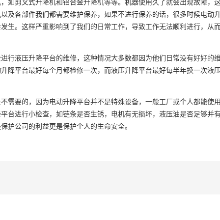
机
，如剪叉式升降机和铝合金升降机等等。机器使用久了就会出现故障，
机以及各部件我们都需要维护保养，如果不进行保养的话，很多时候电动
会发生。这样严重影响到了我们的日常工作，导致工作无法顺利进行，从
去进行液压升降平台的维修，这种情况大多数都因为他们日常没有好好的
动升降平台最好每个月都检修一次，而液压升降平台最好每半年换一次液
是不需要的，因为电动升降平台并不是特殊设备，一般工厂或个人都能使
降平台进行小检查，如链条是否生锈，电机有无损坏，液压油是否足够并
是保护公司的利益更是保护个人的生命安全。