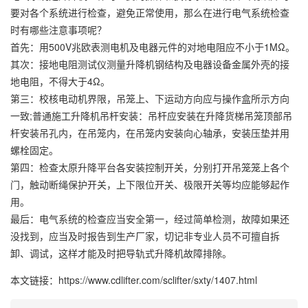
要对各个系统进行检查，避免正常使用，那么在进行电气系统检查
时有哪些注意事项呢？
首先：用500V兆欧表测电机及电器元件的对地电阻应不小于1MΩ。
其次：接地电阻测试仪测量升降机钢结构及电器设备金属外壳的接
地电阻，不得大于4Ω。
第三：校核电动机界限，吊笼上、下运动方向应与操作盒所示方向
一致;普通施工升降机吊杆安装：吊杆应安装在
升降货梯
吊笼顶部吊
杆安装吊孔内，在吊笼内，在吊笼内安装向心轴承，安装压垫并用
螺栓固定。
第四：检查太原升降平台各安装控制开关，分别打开吊笼笼上各个
门，触动断绳保护开关，上下限位开关、极限开关等均应能够起作
用。
最后：电气系统的检查应当安全第一，经过简单检测，故障如果还
没找到，应当及时报告到生产厂家，切记非专业人员不可擅自拆
卸、调试，这样才能及时把导轨式升降机故障排除。
本文链接：https://www.cdlifter.com/sclifter/sxty/1407.html