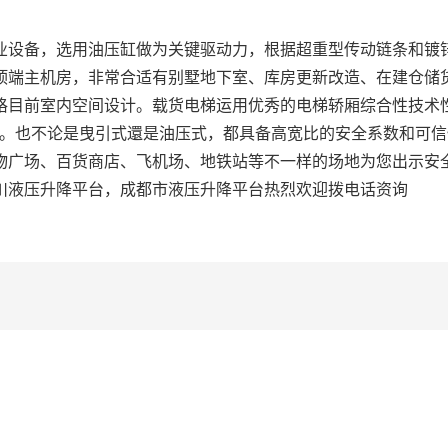
设备，选用油压缸做为关键驱动力，根据超重型传动链条和镀
顶端主机房，非常合适有别墅地下室、库房更新改造、在建仓储
格目前室内空间设计。载货电梯运用优秀的电梯轿厢综合性技术
0Kg。也不论是曳引式還是油压式，都具备高宽比的安全系数和可
物广场、百货商店、飞机场、地铁站等不一样的场地为您出示安
川液压升降平台，成都市液压升降平台热烈欢迎拨电话资询