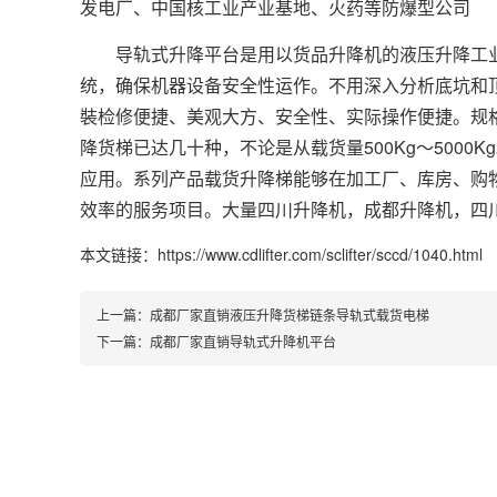
发电厂、中国核工业产业基地、火药等防爆型公司
导轨式升降平台是用以货品升降机的液压升降工业
统，确保机器设备安全性运作。不用深入分析底坑和
裝检修便捷、美观大方、安全性、实际操作便捷。规
降货梯已达几十种，不论是从载货量500Kg～500
应用。系列产品载货升降梯能够在加工厂、库房、购
效率的服务项目。大量四川升降机，成都升降机，四
本文链接：https://www.cdlifter.com/sclifter/sccd/1040.html
上一篇：
成都厂家直销液压升降货梯链条导轨式载货电梯
下一篇：
成都厂家直销导轨式升降机平台