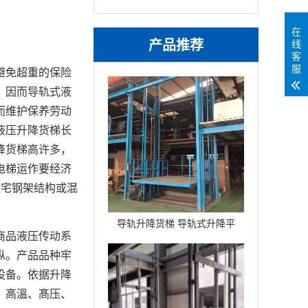
在
产品推荐
线
客
服
避免超重的保险
，因而导轨式液
而维护保养劳动
液压升降货梯长
降货梯高许多，
电梯运作要经济
住宅钢架结构或混
导轨升降货梯 导轨式升降平
商品液压传动系
台
纵。产品品种牢
设备。依据升降
、高溫、髙压、