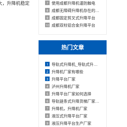
大，升降机稳定
使用成都升降机谨防触电
7
成都无障碍升降机存在的价值
8
成都固定剪叉式升降平台
9
成都双柱铝合金升降平台
10
热门文章
导轨式升降机_导轨式升降平台厂家
1
升降机厂家有哪些
2
升降平台厂家
3
泸州升降机厂家
4
升降平台厂家如何选择
5
导轨链条式升降货梯厂家定制
6
升降机，升降机厂家
7
液压式升降平台厂家
8
液压升降平台生产厂家
9