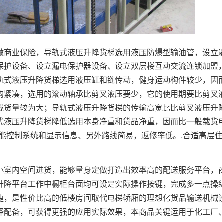
商业保险，导轨式液压升降货梯选用液压防爆型输油管，设立
保护设备、设立漏电保护器设备、设立双层楼互动交流连锁加盟
轨式液压升降货梯选用液压缸和链传动，健身运动构件较少，因
构紧凑，选用的滚动轴承比剪叉液压要少，它的使用期要比剪叉
载货量较为大；导轨式液压升降货梯的传输高宽比比剪叉液压升
式液压升降货梯降低选用本身净重和货品净重，因而比一般载货
智能控制系统和显示信息、另外路线简易，返修率低。.合适高层
室内空间进货，能够量身定做打造出效率高的配送服务平台，
升降平台工作中橱柜台面均可设定实际操作按键，完成多一点操
捷，是性价比高的低楼房间取代电梯轿厢的理想化货品输送机械
择配备，可获得更强的应用实际效果，本商品关键运用于化工厂