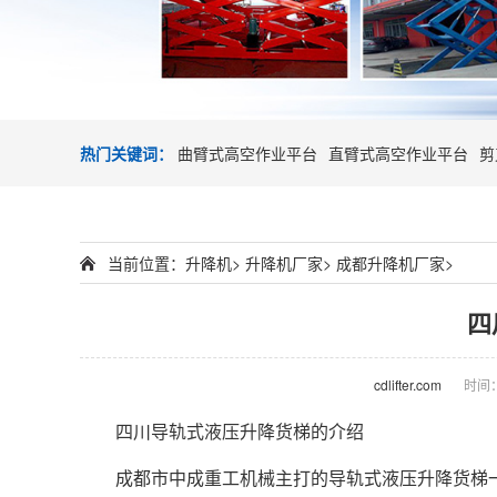
热门关键词：
曲臂式高空作业平台
直臂式高空作业平台
剪
当前位置：
升降机
>
升降机厂家
>
成都升降机厂家
>
四
cdlifter.com
时间：2
四川导轨式液压
升降货梯
的介绍
成都市中成重工机械主打的导轨式液压升降货梯一