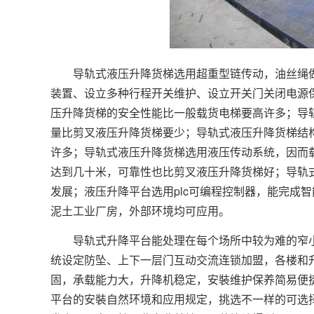
导轨式液压升降货梯选用超重型链传动，油丝绳做
装置、设立多种行程开关维护、设立开关门关闭电源
压升降货梯的安全性能比一般载货电梯要高许多；导
量比剪叉液压升降货梯要少；导轨式液压升降货梯结
许多；导轨式液压升降货梯选用液压传动系统，因而
达到几十米，可靠性也比剪叉液压升降货梯好；导轨
发展；液压升降平台选用plc可编程控制器，能完成
泥土工业厂房，外部环境均可应用。
导轨式升降平台能处理在每个场所中较为难的窄小
统设定防坠、上下一层门互动交流连锁加盟，各楼和
固，承载能力大，升降机稳定，安裝维护保养简易便
平台的安裝自然环境和应用规定，挑选不一样的可选